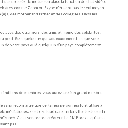
t pas pressés de mettre en place la fonction de chat vidéo.
s websites comme Zoom ou Skype n’étaient pas le seul moyen
(e)s, des mother and father et des collègues. Dans les
déo avec des étrangers, des amis et même des célébrités.
s, ou peut-être quelqu’un qui sait exactement ce que vous
lqu’un de votre pays ou à quelqu’un d’un pays complètement
ns of millions de membres, vous aurez ainsi un grand nombre
e sans reconnaître que certaines personnes l’ont utilisé à
le médiatiques, s’est expliqué dans un lengthy texte sur la
Crunch. C’est son propre créateur, Leif K-Brooks, qui a mis
ssent pas.