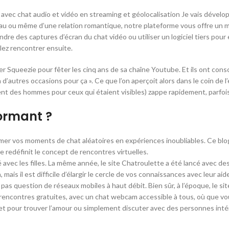
avec chat audio et vidéo en streaming et géolocalisation Je vais dévelop
seau ou même d’une relation romantique, notre plateforme vous offre un
re des captures d’écran du chat vidéo ou utiliser un logiciel tiers pour
lez rencontrer ensuite.
mer Squeezie pour fêter les cinq ans de sa chaîne Youtube. Et ils ont cons
n d’autres occasions pour ça ». Ce que l’on aperçoit alors dans le coin de
ent des hommes pour ceux qui étaient visibles) zappe rapidement, parfois
formant ?
ormer vos moments de chat aléatoires en expériences inoubliables. Ce bl
 redéfinit le concept de rencontres virtuelles.
 avec les filles. La même année, le site Chatroulette a été lancé avec des
 il est difficile d’élargir le cercle de vos connaissances avec leur aide
it pas question de réseaux mobiles à haut débit. Bien sûr, à l’époque, le si
rencontres gratuites, avec un chat webcam accessible à tous, où que vou
et pour trouver l’amour ou simplement discuter avec des personnes int