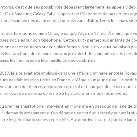
résentons), c’est que ses possibilités dépassent largement les appels vi
 4G et Smasung Galaxy Tab), l’application Qik permet de passer des appe
 connaissances dès maintenant, tournez-vous d’abord vers les chats vidé
nt des functions comme Omegle jusqu’à l’âge de 17 ans. À moins que vo
poses sociales sur son téléphone. Cette utility permet aux enfants de co
lement assez courants sur ces plateformes. Non, il n’y a aucune raison p
es les functions de réseaux sociaux prévoient des paramètres de confid
 amis, les membres de leur famille ou des célébrités.
2017, le site avait été impliqué dans une affaire criminelle entre le Royau
re pas fait les gros titres en France. « Même si un jeune y va – le problèm
 avec un peu de réserve, de prudence, et s’il est choqué, de se dire que c’e
s si on veut être sérieux dans notre fight, donnons-nous les moyens.
t du premier smartphone intervient en moyenne en dessous de l’âge de dix 
. Il demande ardemment qu’un débat de société soit lancé pour arrêter « d
re les principaux crimes reprochés. Automotive tout est parti de ladite 