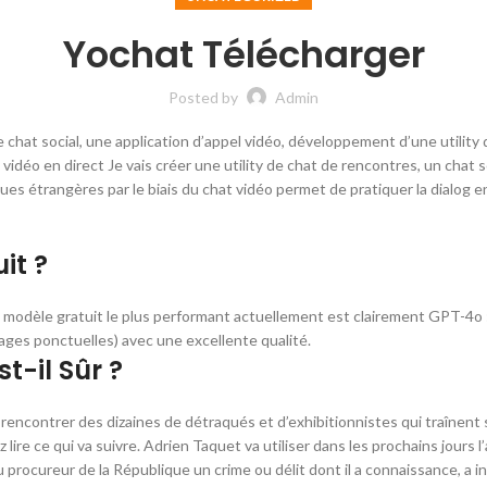
Yochat Télécharger
Posted by
Admin
e chat social, une application d’appel vidéo, développement d’une utility
éo en direct Je vais créer une utility de chat de rencontres, un chat so
s étrangères par le biais du chat vidéo permet de pratiquer la dialog en 
it ?
modèle gratuit le plus performant actuellement est clairement GPT-4o :
ages ponctuelles) avec une excellente qualité.
t-il Sûr ?
 rencontrer des dizaines de détraqués et d’exhibitionnistes qui traînen
z lire ce qui va suivre. Adrien Taquet va utiliser dans les prochains jours
 au procureur de la République un crime ou délit dont il a connaissance, a