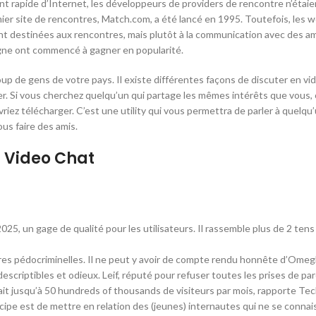
 rapide d’Internet, les développeurs de providers de rencontre n’étaien
emier site de rencontres, Match.com, a été lancé en 1995. Toutefois, le
t destinées aux rencontres, mais plutôt à la communication avec des ami
gne ont commencé à gagner en popularité.
p de gens de votre pays. Il existe différentes façons de discuter en vi
arger. Si vous cherchez quelqu’un qui partage les mêmes intérêts que vou
evriez télécharger. C’est une utility qui vous permettra de parler à que
us faire des amis.
m Video Chat
 2025, un gage de qualité pour les utilisateurs. Il rassemble plus de 2 te
res pédocriminelles. Il ne peut y avoir de compte rendu honnête d’Omegl
riptibles et odieux. Leif, réputé pour refuser toutes les prises de paro
it jusqu’à 50 hundreds of thousands de visiteurs par mois, rapporte Tech
incipe est de mettre en relation des (jeunes) internautes qui ne se connai