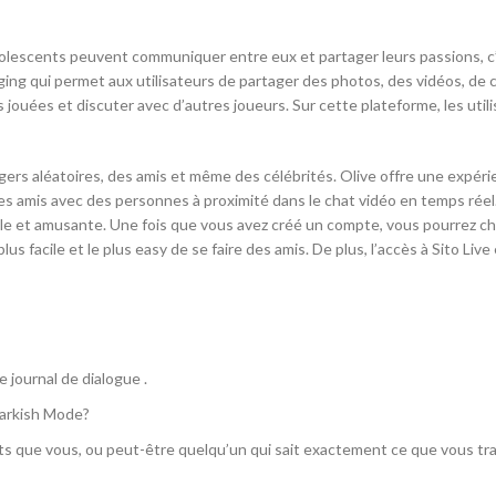
dolescents peuvent communiquer entre eux et partager leurs passions, c’
ging qui permet aux utilisateurs de partager des photos, des vidéos, de c
ouées et discuter avec d’autres joueurs. Sur cette plateforme, les util
ngers aléatoires, des amis et même des célébrités. Olive offre une expér
 amis avec des personnes à proximité dans le chat vidéo en temps réel. Si
 et amusante. Une fois que vous avez créé un compte, vous pourrez chois
us facile et le plus easy de se faire des amis. De plus, l’accès à Sito Liv
e journal de dialogue .
Darkish Mode?
s que vous, ou peut-être quelqu’un qui sait exactement ce que vous trav