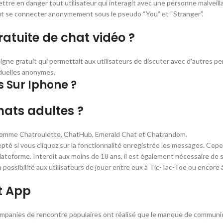
e en danger tout utilisateur qui interagit avec une personne malveillan
r peut se connecter anonymement sous le pseudo “You” et “Stranger”.
gratuite de chat vidéo ?
gne gratuit qui permettait aux utilisateurs de discuter avec d'autres per
iduelles anonymes.
 Sur Iphone ?
hats adultes ?
 comme Chatroulette, ChatHub, Emerald Chat et Chatrandom.
é si vous cliquez sur la fonctionnalité enregistrée les messages. Cepend
plateforme. Interdit aux moins de 18 ans, il est également nécessaire de s’
la possibilité aux utilisateurs de jouer entre eux à Tic-Tac-Toe ou encore
t App
panies de rencontre populaires ont réalisé que le manque de communicat