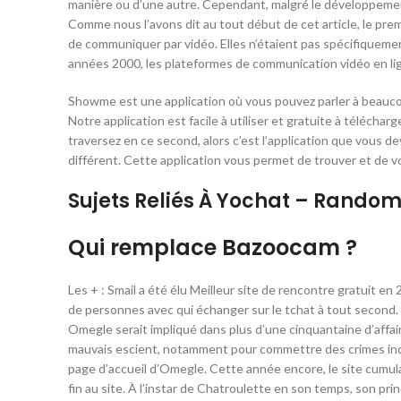
manière ou d’une autre. Cependant, malgré le développement
Comme nous l’avons dit au tout début de cet article, le pr
de communiquer par vidéo. Elles n’étaient pas spécifiquemen
années 2000, les plateformes de communication vidéo en li
Showme est une application où vous pouvez parler à beaucou
Notre application est facile à utiliser et gratuite à téléch
traversez en ce second, alors c’est l’application que vous d
différent. Cette application vous permet de trouver et de vo
Sujets Reliés À Yochat – Rando
Qui remplace Bazoocam ?
Les + : Smail a été élu Meilleur site de rencontre gratuit en
de personnes avec qui échanger sur le tchat à tout second.
Omegle serait impliqué dans plus d’une cinquantaine d’affai
mauvais escient, notamment pour commettre des crimes indesc
page d’accueil d’Omegle. Cette année encore, le site cumula
fin au site. À l’instar de Chatroulette en son temps, son pr