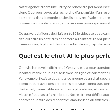
Notre agence créera une utility de rencontre personnalisée 
clone Que vous soyez à la recherche d’une amitié, d’un ré
personnes dans le monde entier. Ils peuvent également prend
commencez une discussion, vous ne savez jamais qui vous al
Ce qu’avait d’ailleurs déjà fait en 2016 le vidéaste et strea
site qui offre un côté très éphémère au contact, ils ont plei
caméra noire, la plupart de nos interlocuteurs (majoritairem
Quel est le chat AI le plus per
Omegla, la nouvelle different à Omegle, est là pour transf
incontournable pour les discussions en ligne et comment elle
Par exemple, il existe des chats de groupe et un chat séparé
communiquer avec des personnes que vous connaissez déjà, mais
d’internet, même câblé, n’était pas la plus élevée, et il n’éta
Match n’était pas très nombreux. Notre site est dédiée aux 
endroit pour faire des rencontres amoureuses ou amicales, 