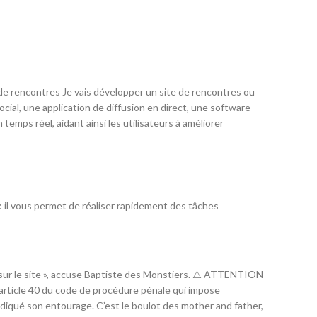
 de rencontres Je vais développer un site de rencontres ou
cial, une application de diffusion en direct, une software
temps réel, aidant ainsi les utilisateurs à améliorer
 il vous permet de réaliser rapidement des tâches
t sur le site », accuse Baptiste des Monstiers. ⚠️ ATTENTION
 l’article 40 du code de procédure pénale qui impose
 indiqué son entourage. C’est le boulot des mother and father,