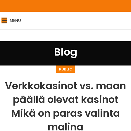
MENU
Blog
PUBLIC
Verkkokasinot vs. maan
päällä olevat kasinot
Mikä on paras valinta
malina