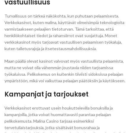
vastuullisuus
Turvallisuus on tärkeä näkökohta, kun puhutaan pelaamisesta.
Verkkokasinot, kuten malina, käyttävät viimeisimpiä teknologioita
varmistaakseen pelaajien tietoturvan. Tämä tarkoittaa, että
henkilökohtaiset tiedot ja rahansiirrot ovat suojattuja. Monet
verkkokasinot myös tarjoavat vastuullisen pelaamisen työkaluja,
kuten talletusrajoja ja itsetestausmahdollisuuksia.
Maan päällä olevat kasinot valvovat myös vastuullista pelaamista,
mutta ne voivat olla vähemmän joustavia niiden tarjoamissa
työkaluissa. Pelikokemus on kuitenkin tiiviisti sidoksissa pelaajan
ympäristöön, mikä voi vaikuttaa pelaajan päätöksiin ja käytökseen.
Kampanjat ja tarjoukset
Verkkokasinot erottuvat usein houkuttelevilla bonuksilla ja
kampanjoilla, jotka voivat huomattavasti parantaa pelaajan
pelikokemusta. Malina Casino tarjoaa esimerkiksi
tervetuliaistarjouksia, jotka sisältävät bonusrahaa ja