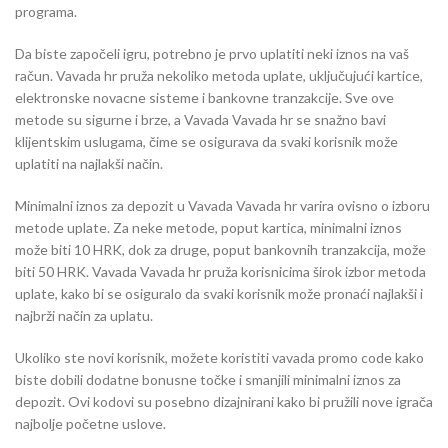
programa.
Da biste započeli igru, potrebno je prvo uplatiti neki iznos na vaš
račun. Vavada hr pruža nekoliko metoda uplate, uključujući kartice,
elektronske novacne sisteme i bankovne tranzakcije. Sve ove
metode su sigurne i brze, a Vavada Vavada hr se snažno bavi
klijentskim uslugama, čime se osigurava da svaki korisnik može
uplatiti na najlakši način.
Minimalni iznos za depozit u Vavada Vavada hr varira ovisno o izboru
metode uplate. Za neke metode, poput kartica, minimalni iznos
može biti 10 HRK, dok za druge, poput bankovnih tranzakcija, može
biti 50 HRK. Vavada Vavada hr pruža korisnicima širok izbor metoda
uplate, kako bi se osiguralo da svaki korisnik može pronaći najlakši i
najbrži način za uplatu.
Ukoliko ste novi korisnik, možete koristiti vavada promo code kako
biste dobili dodatne bonusne točke i smanjili minimalni iznos za
depozit. Ovi kodovi su posebno dizajnirani kako bi pružili nove igrača
najbolje početne uslove.