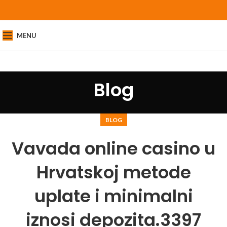
MENU
Blog
BLOG
Vavada online casino u
Hrvatskoj metode
uplate i minimalni
iznosi depozita.3397