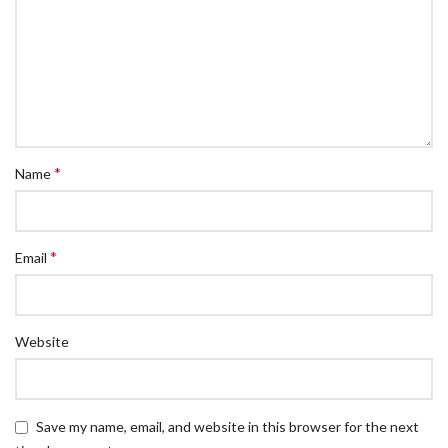
*
Name
*
Email
Website
Save my name, email, and website in this browser for the next