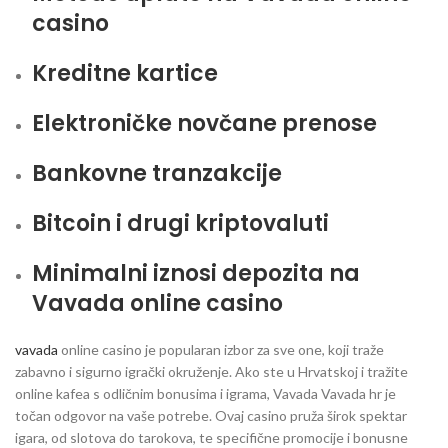
casino
Kreditne kartice
Elektroničke novčane prenose
Bankovne tranzakcije
Bitcoin i drugi kriptovaluti
Minimalni iznosi depozita na
Vavada online casino
vavada
online casino je popularan izbor za sve one, koji traže
zabavno i sigurno igrački okruženje. Ako ste u Hrvatskoj i tražite
online kafea s odličnim bonusima i igrama, Vavada Vavada hr je
točan odgovor na vaše potrebe. Ovaj casino pruža širok spektar
igara, od slotova do tarokova, te specifične promocije i bonusne