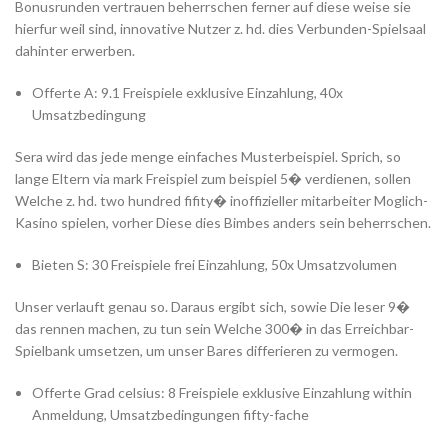
Bonusrunden vertrauen beherrschen ferner auf diese weise sie
hierfur weil sind, innovative Nutzer z. hd. dies Verbunden-Spielsaal
dahinter erwerben.
Offerte A: 9.1 Freispiele exklusive Einzahlung, 40x
Umsatzbedingung
Sera wird das jede menge einfaches Musterbeispiel. Sprich, so
lange Eltern via mark Freispiel zum beispiel 5� verdienen, sollen
Welche z. hd. two hundred fifity� inoffizieller mitarbeiter Moglich-
Kasino spielen, vorher Diese dies Bimbes anders sein beherrschen.
Bieten S: 30 Freispiele frei Einzahlung, 50x Umsatzvolumen
Unser verlauft genau so. Daraus ergibt sich, sowie Die leser 9�
das rennen machen, zu tun sein Welche 300� in das Erreichbar-
Spielbank umsetzen, um unser Bares differieren zu vermogen.
Offerte Grad celsius: 8 Freispiele exklusive Einzahlung within
Anmeldung, Umsatzbedingungen fifty-fache