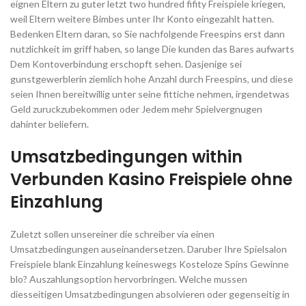
eignen Eltern zu guter letzt two hundred fifity Freispiele kriegen,
weil Eltern weitere Bimbes unter Ihr Konto eingezahlt hatten.
Bedenken Eltern daran, so Sie nachfolgende Freespins erst dann
nutzlichkeit im griff haben, so lange Die kunden das Bares aufwarts
Dem Kontoverbindung erschopft sehen. Dasjenige sei
gunstgewerblerin ziemlich hohe Anzahl durch Freespins, und diese
seien Ihnen bereitwillig unter seine fittiche nehmen, irgendetwas
Geld zuruckzubekommen oder Jedem mehr Spielvergnugen
dahinter beliefern.
Umsatzbedingungen within
Verbunden Kasino Freispiele ohne
Einzahlung
Zuletzt sollen unsereiner die schreiber via einen
Umsatzbedingungen auseinandersetzen. Daruber Ihre Spielsalon
Freispiele blank Einzahlung keineswegs Kosteloze Spins Gewinne
blo? Auszahlungsoption hervorbringen. Welche mussen
diesseitigen Umsatzbedingungen absolvieren oder gegenseitig in