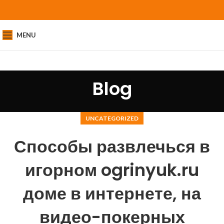
MENU
Blog
UNCATEGORIZED
Способы развлечься в
игорном ogrinyuk.ru
доме в интернете, на
видео-покерных