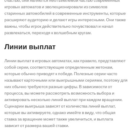
счастью, они являются неотъемлемой частью современных
игровых автоматов и эволюционировали из символов
старинных автомобилей в современные инструменты, которые
расширяют аудиторию и делают игры интересными. Они также
важны, чтобы игрок действительно почувствовал и начал
развлекаться, переходя к волшебным кругам.
Линии выплат
Линии выплат в игровых автоматах, как правило, представляют
собой серии, соответствующие определенным жетонам,
которые обычно приводят к победе. Полезные серии часто
называют карточными или выигрышными сериями, поэтому для
них обычно требуются разные цифры. В зависимости от
процесса, вы можете рассмотреть возможность выбора и
активировать несколько линий выплат при каждом вращении.
Сценарии выигрыша зависят от количества линий выплат,
которые вы активируете, однако имейте в виду, что общая
ставка за вращение может также увеличиться, и выплата
зависит от размера вашей ставки.