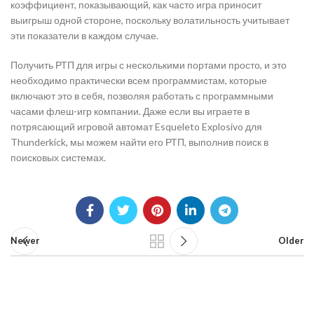
коэффициент, показывающий, как часто игра приносит
выигрыш одной стороне, поскольку волатильность учитывает
эти показатели в каждом случае.
Получить РТП для игры с несколькими портами просто, и это
необходимо практически всем программистам, которые
включают это в себя, позволяя работать с программными
часами флеш-игр компании. Даже если вы играете в
потрясающий игровой автомат Esqueleto Explosivo для
Thunderkick, мы можем найти его РТП, выполнив поиск в
поисковых системах.
Newer
Older