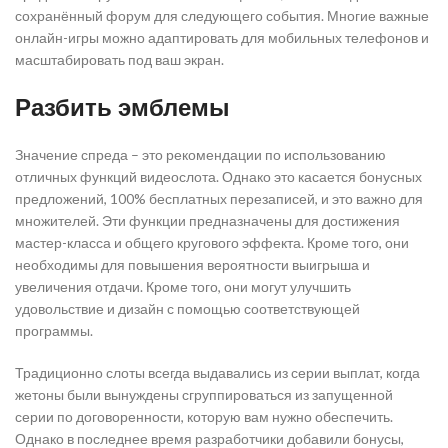
сохранённый форум для следующего события. Многие важные
онлайн-игры можно адаптировать для мобильных телефонов и
масштабировать под ваш экран.
Разбить эмблемы
Значение спреда – это рекомендации по использованию
отличных функций видеослота. Однако это касается бонусных
предложений, 100% бесплатных перезаписей, и это важно для
множителей. Эти функции предназначены для достижения
мастер-класса и общего кругового эффекта. Кроме того, они
необходимы для повышения вероятности выигрыша и
увеличения отдачи. Кроме того, они могут улучшить
удовольствие и дизайн с помощью соответствующей
программы.
Традиционно слоты всегда выдавались из серии выплат, когда
жетоны были вынуждены сгруппироваться из запущенной
серии по договоренности, которую вам нужно обеспечить.
Однако в последнее время разработчики добавили бонусы,