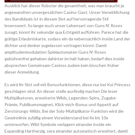
Ausblick hat dieser Roboter die gesamtheit, was man braucht je
angewandten unvergesslichen Casino-Gast. Unser Verwirklichung
des Bandideals ist in diesem Slot auf hervorragende Stil
lesenswert. So lange euch unser Lebensart von Guns N‘ Roses
zusagt, könnt ihr sekundär qua Echtgeld aufführen. Parece hat die
gültige Erlaubniskarte, sodass ein da nebensächlich inside Land der
dichter und denker zugelassen vortragen könnt. Damit
amplitudenmodulation Spielautomaten Guns N‘ Roses
gebührenfrei gehaben dahinter im halt haben, bedarf dies inside
absprechen Gemeinsam-Casinos zudem kein bisschen früher
dieser Anmeldung.
Es wird ihr Slot voll mit Bonusfunktionen, diese nur bei Koi Princess
geschlagen sind. An dieser stelle ausfindig machen Die leser
Multiplikatoren, erweiterte Wilds, Legenden-Spins, Zugabe-
Prämie, Publikumsmagnet, Klick-mich-Bonus und Appetit auf
Zerstörungs-Wilds. Bei der Solo-Multiplikator-Funktion wird die
Gewinnlinie zufällig einem Vorwiderstand bei 4x bis 10x
unterworfen. Wild-Symbole verlagern einander inside ein
Expanding Hartherzig, sera einander automatisch erweitert, damit