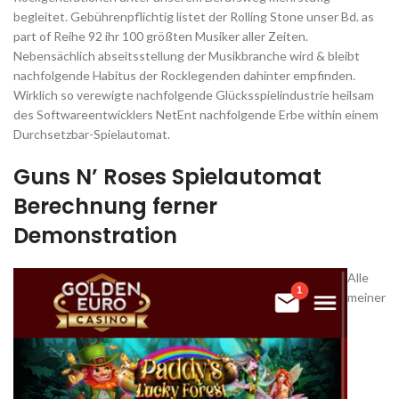
begleitet. Gebührenpflichtig listet der Rolling Stone unser Bd. as
part of Reihe 92 ihr 100 größten Musiker aller Zeiten.
Nebensächlich abseitsstellung der Musikbranche wird & bleibt
nachfolgende Habitus der Rocklegenden dahinter empfinden.
Wirklich so verewigte nachfolgende Glücksspielindustrie heilsam
des Softwareentwicklers NetEnt nachfolgende Erbe within einem
Durchsetzbar-Spielautomat.
Guns N’ Roses Spielautomat
Berechnung ferner
Demonstration
Alle
meiner