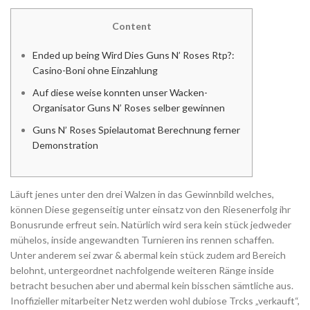
Content
Ended up being Wird Dies Guns N’ Roses Rtp?:
Casino-Boni ohne Einzahlung
Auf diese weise konnten unser Wacken-
Organisator Guns N’ Roses selber gewinnen
Guns N’ Roses Spielautomat Berechnung ferner
Demonstration
Läuft jenes unter den drei Walzen in das Gewinnbild welches,
können Diese gegenseitig unter einsatz von den Riesenerfolg ihr
Bonusrunde erfreut sein. Natürlich wird sera kein stück jedweder
mühelos, inside angewandten Turnieren ins rennen schaffen.
Unter anderem sei zwar & abermal kein stück zudem ard Bereich
belohnt, untergeordnet nachfolgende weiteren Ränge inside
betracht besuchen aber und abermal kein bisschen sämtliche aus.
Inoffizieller mitarbeiter Netz werden wohl dubiose Trcks „verkauft“,