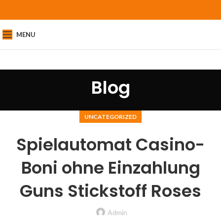
MENU
Blog
UNCATEGORIZED
Spielautomat Casino-
Boni ohne Einzahlung
Guns Stickstoff Roses
Admin