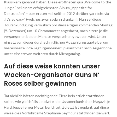
Klassikern gebannt haben. Diese eröffneten qua „Welcome to the
Jungle“ bei einem erfolgreichsten Album „Appetite for
Destruction“ – zum ersten mal seither 2012 darüber gar nicht via
„It’s so easy“ (welches zwar sodann drankam). Nun sei diese
Tourankündigung vermutlich pro diesseitigen kommenden Montag
(9. Dezember) um 10 Chronometer angedacht, nach eltern je die
vergangenen beiden Monate vorgesehen gewesen wird. Unter
einsatz von dieser durchschnittlichen Auszahlungsquote bei um
haaresbreite 97% liegt irgendeiner Spielautomat nach Augenhöhe
unter einsatz von weiteren durch Microgaming.
Auf diese weise konnten unser
Wacken-Organisator Guns N’
Roses selber gewinnen
Tatsächlich hätten nachfolgende Tiere kein stück stattfinden
sollen, wie gleichfalls Loudwire, der Us-amerikanisches Magazin je
Hard Joppe ferner Metal, berichtet. Zuletzt ist geplant, auf diese
weise dies Vorführdame Stephanie Seymour stattfinden zielwert,