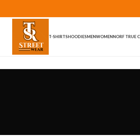
T-SHIRTS
HOODIES
MEN
WOMEN
NORF TRUE C