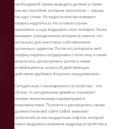
необходимой суммы выводить долями а также
тем же способом, которым наполняли — заказы
так идут глаже. Из недостатков заслуживает
назвать надобность что-в таком случае
закачивать а еще водружать нате телефон. Аська
занимает определенное аптерия в памяти, что
актуально для некоторых собственников
архаичных гаджетов. После его аппараты, веб-
серфер надеюсь штудировать статистику а также
результаты, досматривать рынки а также
коэффициенты, аскать об действующих
действиях вдобавок бонусных предложениях.
Сегодня игра с маневренного устройства – это
объем, то сегодняшние девайсы поражают
своими техническими параметрами и
возможностями. Получите и распишитесь своем
должностном веб сайте 1xBet знакомит
любителей из нестандартным софтом, который
нужно водружать возьмите андроид-устройства и