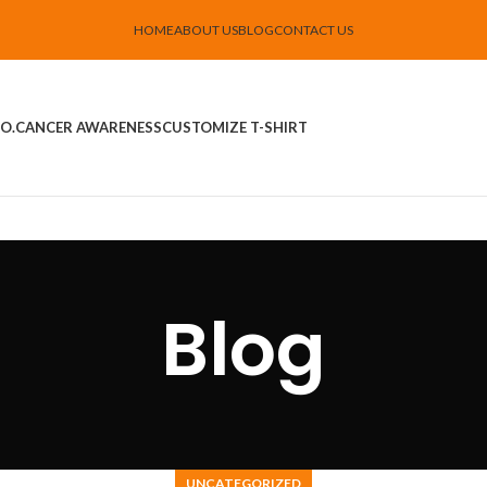
HOME
ABOUT US
BLOG
CONTACT US
O.
CANCER AWARENESS
CUSTOMIZE T-SHIRT
Blog
UNCATEGORIZED