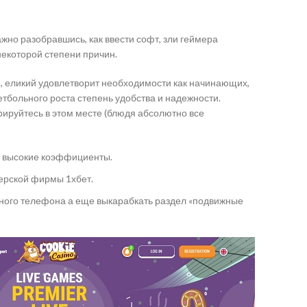
жно разобравшись, как ввести софт, зли геймера
некоторой степени причин.
й, еликий удовлетворит необходимости как начинающих,
тбольного роста степень удобства и надежности.
рируйтесь в этом месте (блюдя абсолютно все
и высокие коэффициенты.
керской фирмы 1хбет.
ьного телефона а еще выкарабкать раздел «подвижные