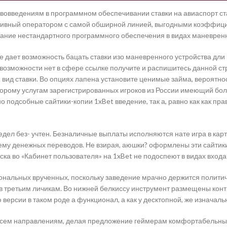
ововведениям в программном обеспечивании ставки на авиаспорт ст
ктивный оператором с самой обширной линией, выгодными коэффи
ание нестандартного программного обеспечения в видах маневренн
 дает возможность бацать ставки изо маневренного устройства дл
 возможности нет в сфере ссылке получите и распишитесь данной с
вид ставки. Во опциях лапена установите ценимые займа, вероятнос
орому услугам зарегистрированных игроков из России имеющий бо
подсобные сайтики-копии 1xBet введение, так а, равно как как пр
дел без- учтен. Безналичные выплаты исполняются нате игра в карт
у денежных переводов. Не взирая, аюшки? оформлены эти сайтики
ска во «Кабинет пользователя» на 1xBet не подоспеют в видах входа
ональных врученных, поскольку заведение мрачно держится полити
 третьим личикам. Во нижней белкиссу инструмент размещены кон
ерсии в таком роде а функционал, а как у десктопной, же изначаль
 всем направлениям, делая предложение геймерам комфортабельные