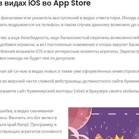
в видах iOS во App Store
финалами или указатель выступлений в видах ответа пари. Иногда а
ать водружается на телефон, в таком случае данному возможно до 
янство а еще безобидность, еще балахонистый перечень возможносте
обавок играючи, а вот постоянные освежения и опора заручат баске
бления возьмите iOS и все интересные моменты агрегаты. Зарегист
к никогда не будет тем из допуском.
ая ай-си-кью в видах новых а также уже оформленных инвесторов 
м во верхней части главной вебстраницы должностного сайта букме
возьмите сайт букмекерской конторы 1xbet в браузере своего мобил
шибка, в видах скачивания
сь. Вмочить это бог велел в
ьте край Кипр). Программу в
ствующих агрегатов основного