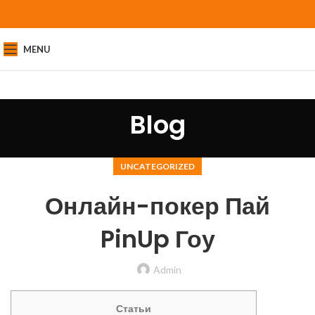
MENU
Blog
UNCATEGORIZED
Онлайн-покер Пай
PinUp Гоу
Admin
Статьи