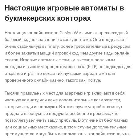
Настоящие игровые автоматы в
букмекерских конторах
Настоящие онлайн-казино Casino Wars имеют превосходный
базовый вид по сравнению с конкурентами. Они предлагают
очень стабильную выплату, более требовательные к ресурсам
и более захватывающий игровой код, чем другие виды онлайн-
слотов. Игровые автоматы с самым высоким реальным
доходом и высоким процентом возврата (RTP) не подходят для
открытой игры, что делает их лучшими вариантами для
проверенного онлайн-казино, такого как Inclave.
Тысячи правильных мест для азартных игр включают в себя
частную комнату или даже дополнительные возможности,
которые люди используют. В этом случае устройства могут
предлагать бонусные продукты, особенно в рекламе, что
позволяет увеличить вашу прибыль. В отличие от бесплатных
или социальных мест казино, в этом случае дополнительные
преимущества могут быть использованы в онлайн-казино, что