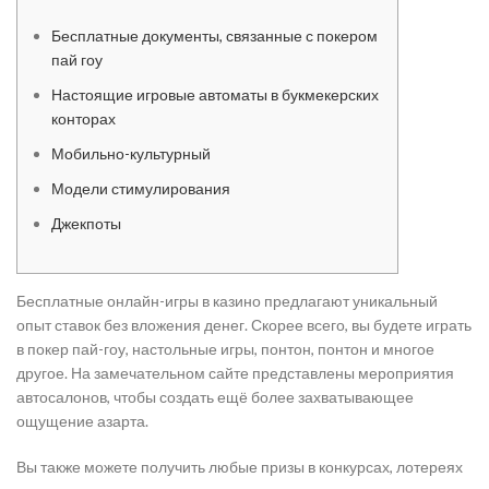
Бесплатные документы, связанные с покером
пай гоу
Настоящие игровые автоматы в букмекерских
конторах
Мобильно-культурный
Модели стимулирования
Джекпоты
Бесплатные онлайн-игры в казино предлагают уникальный
опыт ставок без вложения денег. Скорее всего, вы будете играть
в покер пай-гоу, настольные игры, понтон, понтон и многое
другое. На замечательном сайте представлены мероприятия
автосалонов, чтобы создать ещё более захватывающее
ощущение азарта.
Вы также можете получить любые призы в конкурсах, лотереях