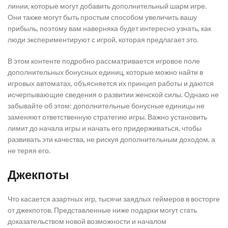
линии, которые могут добавить дополнительный шарм игре.
Они также могут быть простым способом увеличить вашу
прибыль, поэтому вам наверняка будет интересно узнать, как
люди экспериментируют с игрой, которая предлагает это.
В этом контенте подробно рассматривается игровое поле
дополнительных бонусных единиц, которые можно найти в
игровых автоматах, объясняется их принцип работы и даются
исчерпывающие сведения о развитии женской силы. Однако не
забывайте об этом: дополнительные бонусные единицы не
заменяют ответственную стратегию игры. Важно установить
лимит до начала игры и начать его придерживаться, чтобы
развивать эти качества, не рискуя дополнительным доходом, а
не теряя его.
Джекпоты
Что касается азартных игр, тысячи заядлых геймеров в восторге
от джекпотов. Представленные ниже подарки могут стать
доказательством новой возможности и началом