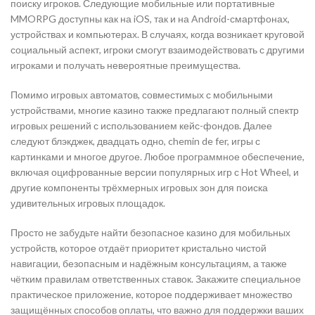
поиску игроков. Следующие мобильные или портативные
MMORPG доступны как на iOS, так и на Android-смартфонах,
устройствах и компьютерах. В случаях, когда возникает круговой
социальный аспект, игроки смогут взаимодействовать с другими
игроками и получать невероятные преимущества.
Помимо игровых автоматов, совместимых с мобильными
устройствами, многие казино также предлагают полный спектр
игровых решений с использованием кейс-фондов. Далее
следуют блэкджек, двадцать одно, chemin de fer, игры с
картинками и многое другое. Любое программное обеспечение,
включая оцифрованные версии популярных игр с Hot Wheel, и
другие компоненты трёхмерных игровых зон для поиска
удивительных игровых площадок.
Просто не забудьте найти безопасное казино для мобильных
устройств, которое отдаёт приоритет кристально чистой
навигации, безопасным и надёжным консультациям, а также
чётким правилам ответственных ставок. Закажите специальное
практическое приложение, которое поддерживает множество
защищённых способов оплаты, что важно для поддержки ваших