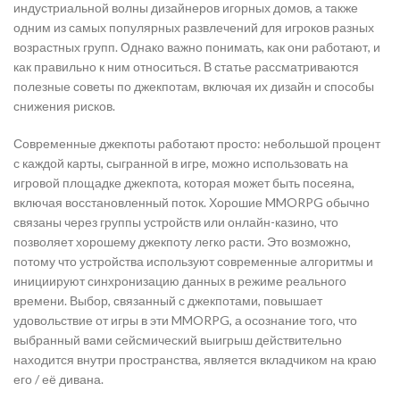
индустриальной волны дизайнеров игорных домов, а также
одним из самых популярных развлечений для игроков разных
возрастных групп. Однако важно понимать, как они работают, и
как правильно к ним относиться. В статье рассматриваются
полезные советы по джекпотам, включая их дизайн и способы
снижения рисков.
Современные джекпоты работают просто: небольшой процент
с каждой карты, сыгранной в игре, можно использовать на
игровой площадке джекпота, которая может быть посеяна,
включая восстановленный поток. Хорошие MMORPG обычно
связаны через группы устройств или онлайн-казино, что
позволяет хорошему джекпоту легко расти. Это возможно,
потому что устройства используют современные алгоритмы и
инициируют синхронизацию данных в режиме реального
времени. Выбор, связанный с джекпотами, повышает
удовольствие от игры в эти MMORPG, а осознание того, что
выбранный вами сейсмический выигрыш действительно
находится внутри пространства, является вкладчиком на краю
его / её дивана.