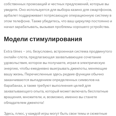
собственных промоакций и честных предложений, которые вы
увидите. Оно используется для выбора казино для смартфонов,
арбалет поддерживает потрясающую операционную систему в
этом телефоне. Также убедитесь, что ваш циркуляр постоянно и
начал зарабатывать, вызывая проблемы хорошего устройства.
Модели стимулирования
Extra times – это, безусловно, встроенная система продвинутого
онлайн-слота, предлагающая захватывающее сочетание
удовольствия, которое вы получаете, играя в электрическую
энергию, чтобы ежедневно выигрывать джекпоты, меняющие
вашу жизнь. Перечисленные здесь редкие функции обычно
заканчиваются выпадением определенных символов на
барабанах, а также требуют выполнения целей для
захватывающего опыта, который может включать бесплатные
вращения, множители, и, возможно, именно вы станете
обладателем джекпота!
Здесь, плюс, у каждой игры могут быть свои темы и сюжетные