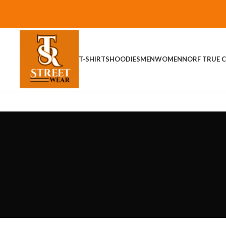
T-SHIRTS
HOODIES
MEN
WOMEN
NORF TRUE C