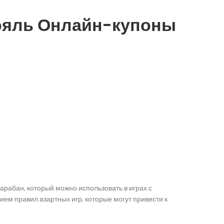
Рояль Онлайн-купоны
рабан, который можно использовать в играх с
ем правил азартных игр, которые могут привести к