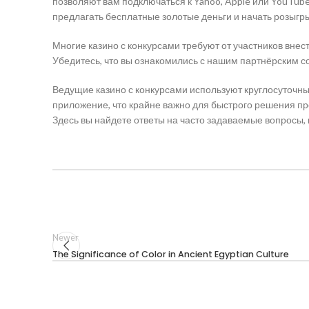
позволяют вам подключаться к Yahoo, Apple или YouTub
предлагать бесплатные золотые деньги и начать розыгры
Многие казино с конкурсами требуют от участников внес
Убедитесь, что вы ознакомились с нашим партнёрским 
Ведущие казино с конкурсами используют круглосуточны
приложение, что крайне важно для быстрого решения п
Здесь вы найдете ответы на часто задаваемые вопросы, 
Newer
The Significance of Color in Ancient Egyptian Culture