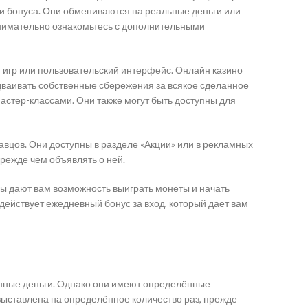
ми бонуса. Они обмениваются на реальные деньги или
 внимательно ознакомьтесь с дополнительными
г игр или пользовательский интерфейс. Онлайн казино
удваивать собственные сбережения за всякое сделанное
астер-классами. Они также могут быть доступны для
вцов. Они доступны в разделе «Акции» или в рекламных
режде чем объявлять о ней.
ы дают вам возможность выиграть монеты и начать
действует ежедневный бонус за вход, который дает вам
венные деньги. Однако они имеют определённые
ставлена ​​на определённое количество раз, прежде