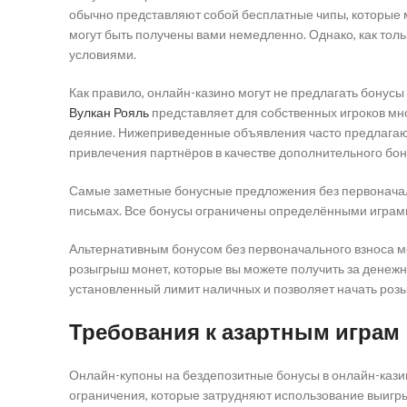
обычно представляют собой бесплатные чипы, которые м
могут быть получены вами немедленно. Однако, как тол
условиями.
Как правило, онлайн-казино могут не предлагать бонусы
Вулкан Рояль
представляет для собственных игроков мно
деяние. Нижеприведенные объявления часто предлагаютс
привлечения партнёров в качестве дополнительного бон
Самые заметные бонусные предложения без первоначальн
письмах. Все бонусы ограничены определёнными играми,
Альтернативным бонусом без первоначального взноса мо
розыгрыш монет, которые вы можете получить за денежн
установленный лимит наличных и позволяет начать роз
Требования к азартным играм
Онлайн-купоны на бездепозитные бонусы в онлайн-казин
ограничения, которые затрудняют использование выигры