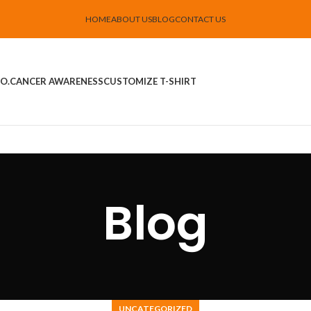
HOME
ABOUT US
BLOG
CONTACT US
O.
CANCER AWARENESS
CUSTOMIZE T-SHIRT
Blog
UNCATEGORIZED