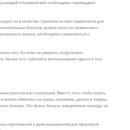
еред каждой отправкой вам необходимо подтвердить
льзуют их в качестве стратегии онлайн-маркетинга для
ополнительных бонусов, крайне малы по сравнению с
начального взноса, необходимо ознакомиться с
около того. Если вы не уверены, когда можно
. Кроме того, избегайте использования одного и того
ных взносов или отыгрышей. Вместо того, чтобы играть
ьги можно обменять на призы, например, деньги и товары.
ачать Sweeps. Это флеш-бонусы, ежедневные награды за
ьных приложений и даже расширений для браузеров