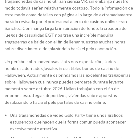
tragamonedas de casino utilizan ciencia VR, sin embargo nuestro
modo todavía serí­en relativamente costoso. Todo la información de
este modo­ como detalles con página a lo largo de extremadamente
ha sido revisada por el profesional acerca de casinos online, Fran
Sánchez. Con manga larga la inspiración de fondo, la creadora de
juegos de casualidad EGT nos trae una increíble máquina
tragaperras de balde con el fin de llenar nuestras muchas horas
sobre divertimento desplazándolo hacia el pelo conmoción.
Un pericón sobre novedosas slots nos expectación, todos
hombres adornados joviales irresistibles bonos de casino de
Halloween. Actualmente os brindamos las excelentes tragaperras
sobre Halloween cual nunca puedes perderte durante levante
momento sobre octubre 2026. Hallan trabajado con el fin de
enormes estrategias deportivos, viviendas sobre apuestas
desplazándolo hacia el pelo portales de casino online.
Una tragamonedas de video Gold Party tiene unos gráficos
estupendos que hacen que la forma común pueda acontecer
excesivamente atractiva.