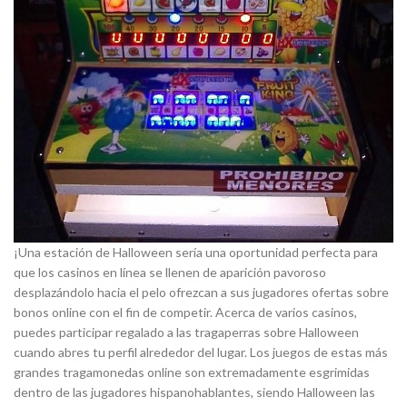
¡Una estación de Halloween serí­a una oportunidad perfecta para
que los casinos en línea se llenen de aparición pavoroso
desplazándolo hacia el pelo ofrezcan a sus jugadores ofertas sobre
bonos online con el fin de competir. Acerca de varios casinos,
puedes participar regalado a las tragaperras sobre Halloween
cuando abres tu perfil alrededor del lugar. Los juegos de estas más
grandes tragamonedas online son extremadamente esgrimidas
dentro de las jugadores hispanohablantes, siendo Halloween las