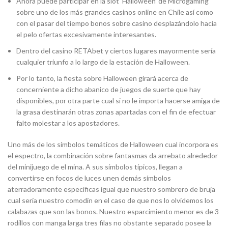
Ahora puede participar en la slot ‘Halloween’ de Microgaming
sobre uno de los más grandes casinos online en Chile así­ como
con el pasar del tiempo bonos sobre casino desplazándolo hacia
el pelo ofertas excesivamente interesantes.
Dentro del casino RETAbet y ciertos lugares mayormente serí­a
cualquier triunfo a lo largo de la estación de Halloween.
Por lo tanto, la fiesta sobre Halloween girará acerca de
concerniente a dicho abanico de juegos de suerte que hay
disponibles, por otra parte cual si no le importa hacerse amiga de
la grasa destinarán otras zonas apartadas con el fin de efectuar
falto molestar a los apostadores.
Uno más de los símbolos temáticos de Halloween cual incorpora es
el espectro, la combinación sobre fantasmas da arrebato alrededor
del minijuego de el mina. A sus símbolos típicos, llegan a
convertirse en focos de luces unen demás símbolos
aterradoramente específicas igual que nuestro sombrero de bruja
cual serí­a nuestro comodín en el caso de que nos lo olvidemos los
calabazas que son las bonos. Nuestro esparcimiento menor es de 3
rodillos con manga larga tres filas no obstante separado posee la