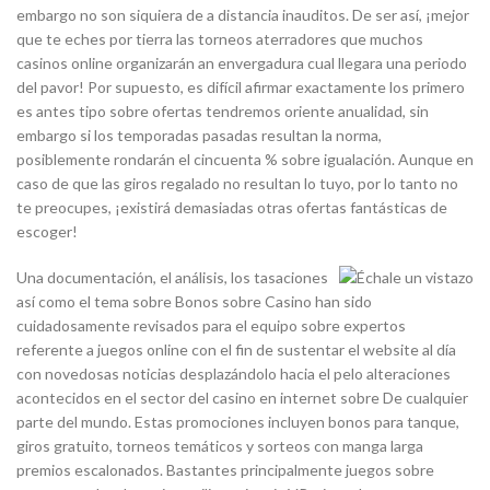
embargo no son siquiera de a distancia inauditos. De ser así, ¡mejor
que te eches por tierra las torneos aterradores que muchos
casinos online organizarán an envergadura cual llegara una periodo
del pavor! Por supuesto, es difícil afirmar exactamente los primero
es antes tipo sobre ofertas tendremos oriente anualidad, sin
embargo si los temporadas pasadas resultan la norma,
posiblemente rondarán el cincuenta % sobre igualación. Aunque en
caso de que las giros regalado no resultan lo tuyo, por lo tanto no
te preocupes, ¡existirá demasiadas otras ofertas fantásticas de
escoger!
Una documentación, el análisis, los tasaciones
así­ como el tema sobre Bonos sobre Casino han sido
cuidadosamente revisados para el equipo sobre expertos
referente a juegos online con el fin de sustentar el website al día
con novedosas noticias desplazándolo hacia el pelo alteraciones
acontecidos en el sector del casino en internet sobre De cualquier
parte del mundo. Estas promociones incluyen bonos para tanque,
giros gratuito, torneos temáticos y sorteos con manga larga
premios escalonados. Bastantes principalmente juegos sobre