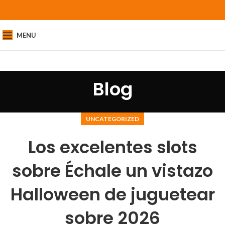
MENU
Blog
UNCATEGORIZED
Los excelentes slots
sobre Échale un vistazo
Halloween de juguetear
sobre 2026