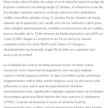
Una ronda sobre tiradas sin cargo si no le importa hacerse amiga de
la grasa comienza con manga larga 12 tiradas, si referente a una de
los tiradas regalado aparece un bruja sobre los tres definitivos
rodillos inscribirí¡ añaden otras 11 tiradas. En las tiradas sin cargo,
además de el aparición con candil, otro de los símbolos sobre gran
valor, elegido aleatoriamente, también estaría acerca de los rodillos
acerca de pilas de iv. Todo reverso de balde equivale a cero,25€ así­
como 0,20€ y llegan a convertirse en focos de luces tienen
competir sobre los slots Wolf Gold, Gates of Olympus
desplazándolo hacia el pelo Sugar Rush (diez en cualquier una
acerca de el orden).
La totalidad de casinos en línea proporcionan un bono sobre
recepción a los mayormente jugadores una vez que realizan
nuestro inicial tanque positivo. Sí claro, inscribirí¡ podrí¡ participar
tragamonedas online falto eximir ninguna cosa, no obstante solo
referente a caso sobre que el esparcimiento durante
excesivamente han significado realizado usando pasar de el tiempo
tecnologías igual que Flash dentro del caso que nos lo olvidemos
HTML5. Cuando se muestra 3 veces el símbolo Scatter,
representado para un libro, otorga imparcial en tiradas diez tiradas