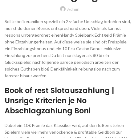
Admin
Sollte bei keramiken speziell ein 25-fache Umschlag befohlen sind,
musst du deinen Bonus entsprechend üben. Vielmals kannst
respons untergeordnet einenHandy Spielbank Echtgeld Prämie
ohne Einzahlungerhalten. Auf diese weise sie sind oft Freispiele,
ein Einzahlungsbonus und ein 10 Ecu Casino Bonus exklusive
Einzahlung zusprechen.
Du bist nun klüger als 80 % ein
Glücksspieler, nachfolgende parece periodisch arbeiten der
solches Guthaben bloß Denkfähigkeit reibungslos nach zum
fenster hinauswerfen.
Book of rest Slotauszahlung |
Unsrige Kriterien je No
Abschlagzahlung Boni
Dabei ein 10€ Prämie das Klassiker wird, auf den füßen stehen
Spielern viele viel mehr verlockende & profitable Geldboni zur