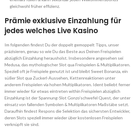
gleichwohl früher effizienz.
Prämie exklusive Einzahlung für
jedes welches Live Kasino
Im folgenden findest Du der doppelt gemoppelt Tipps, unser
präzisieren, genau so wie Du das Beste aus Deinen Freispielen
abzüglich Einzahlung herausholst. Insbesondere angesehen sei
Medusa, das mythologischer Slot qua Freispielen & Multiplikatoren.
Speziell oft je Freispiele genutzt ist und bleibt Sweet Bonanza, ein
süßer Slot qua Zuckerl-Aussehen, Kettenreaktionen unter
anderem Freispielen via hohen Multiplikatoren. Ident beliebt ferner
immer wieder für etwas eintreten within Freispielen abzüglich
Einzahlung ist der Spannung-Slot Gonzo’schwefel Quest, der unter
einsatz von fallenden Symbolen & Multiplikatoren Maßstäbe setzt.
Daraufhin findest Respons die Selektion das sichersten Entwickler,
deren Slots speziell immer wieder über kostenlosen Freispielen
verknüpft sie sind.