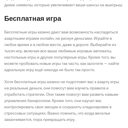
дикие символы, которые увеличивают ваши шансы на выигрыш.
Бесплатная игра
Бесплатные игры казино дают вам возможность насладиться
азартными играми онлайн, не рискуя деньгами. Играйте в
любое время и в любом месте, даже в дороге. Выбирайте из
тысяч игр, включая все ваши любимые игровые автоматы,
настольные игры и другие популярные игры. Кроме того, вы
можете пробовать новые игры так часто, как захотите — найти
идеальную игру ещё никогда не было так просто.
Хотя бесплатные игры казино не подготовят вас к азарту игры
на реальные деньги, они помогут вам изучить правила и
отработать стратегии. Они также помогут вам развить навыки
управления банкроллом. Кроме того, они научат вас
контролировать свои эмоции и сохранять хладнокровие в
стрессовых ситуациях. Важно помнить, что когда веселье
заканчивается, пора прекращать игру.