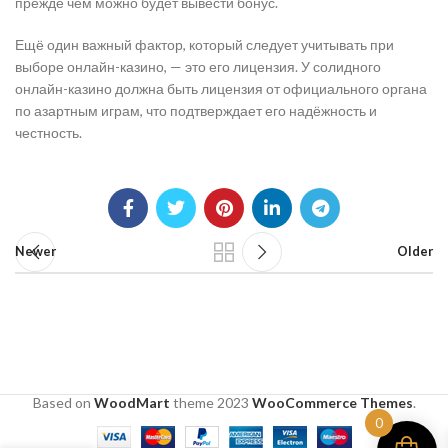
прежде чем можно будет вывести бонус.
Ещё один важный фактор, который следует учитывать при
выборе онлайн-казино, — это его лицензия. У солидного
онлайн-казино должна быть лицензия от официального органа
по азартным играм, что подтверждает его надёжность и
честность.
Newer
Older
Based on
WoodMart
theme
2023
WooCommerce Themes
.
0