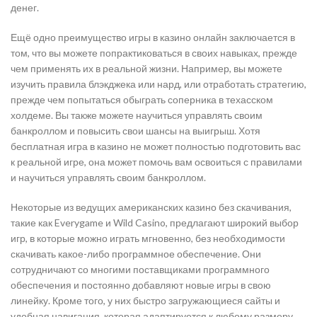
денег.
Ещё одно преимущество игры в казино онлайн заключается в
том, что вы можете попрактиковаться в своих навыках, прежде
чем применять их в реальной жизни. Например, вы можете
изучить правила блэкджека или нард, или отработать стратегию,
прежде чем попытаться обыграть соперника в техасском
холдеме. Вы также можете научиться управлять своим
банкроллом и повысить свои шансы на выигрыш. Хотя
бесплатная игра в казино не может полностью подготовить вас
к реальной игре, она может помочь вам освоиться с правилами
и научиться управлять своим банкроллом.
Некоторые из ведущих американских казино без скачивания,
такие как Everygame и Wild Casino, предлагают широкий выбор
игр, в которые можно играть мгновенно, без необходимости
скачивать какое-либо программное обеспечение. Они
сотрудничают со многими поставщиками программного
обеспечения и постоянно добавляют новые игры в свою
линейку. Кроме того, у них быстро загружающиеся сайты и
удобная навигация, которая адаптируется к любому размеру