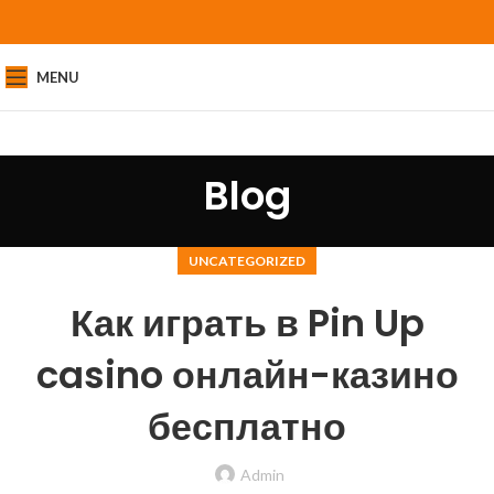
MENU
Blog
UNCATEGORIZED
Как играть в Pin Up
casino онлайн-казино
бесплатно
Admin