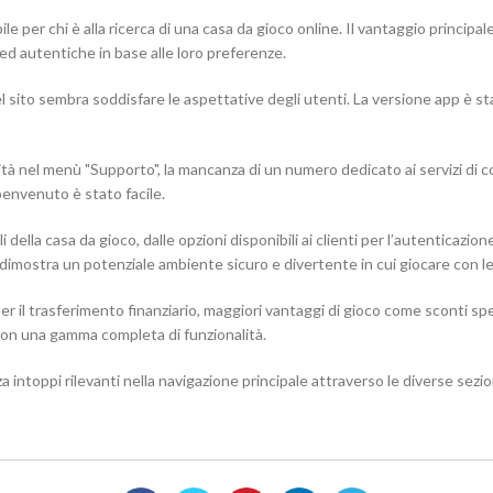
 per chi è alla ricerca di una casa da gioco online. Il vantaggio principale
 ed autentiche in base alle loro preferenze.
el sito sembra soddisfare le aspettative degli utenti. La versione app è st
 nel menù "Supporto", la mancanza di un numero dedicato ai servizi di con
envenuto è stato facile.
la casa da gioco, dalle opzioni disponibili ai clienti per l’autenticazione 
 dimostra un potenziale ambiente sicuro e divertente in cui giocare con le
er il trasferimento finanziario, maggiori vantaggi di gioco come sconti speci
con una gamma completa di funzionalità.
 intoppi rilevanti nella navigazione principale attraverso le diverse sezion