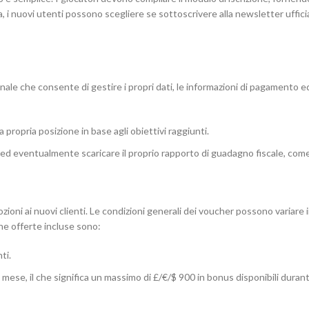
ta, i nuovi utenti possono scegliere se sottoscrivere alla newsletter uffici
nale che consente di gestire i propri dati, le informazioni di pagamento e
la propria posizione in base agli obiettivi raggiunti.
 ed eventualmente scaricare il proprio rapporto di guadagno fiscale, come 
ni ai nuovi clienti. Le condizioni generali dei voucher possono variare in 
une offerte incluse sono:
ti.
mese, il che significa un massimo di £/€/$ 900 in bonus disponibili durante 