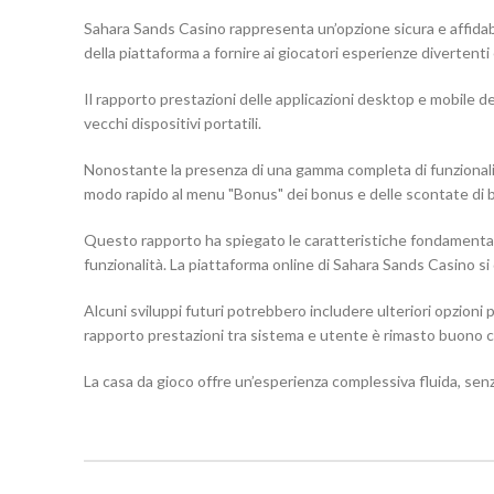
Sahara Sands Casino rappresenta un’opzione sicura e affidabile
della piattaforma a fornire ai giocatori esperienze divertenti
Il rapporto prestazioni delle applicazioni desktop e mobile d
vecchi dispositivi portatili.
Nonostante la presenza di una gamma completa di funzionalità
modo rapido al menu "Bonus" dei bonus e delle scontate di b
Questo rapporto ha spiegato le caratteristiche fondamentali del
funzionalità. La piattaforma online di Sahara Sands Casino si
Alcuni sviluppi futuri potrebbero includere ulteriori opzioni p
rapporto prestazioni tra sistema e utente è rimasto buono 
La casa da gioco offre un’esperienza complessiva fluida, senza