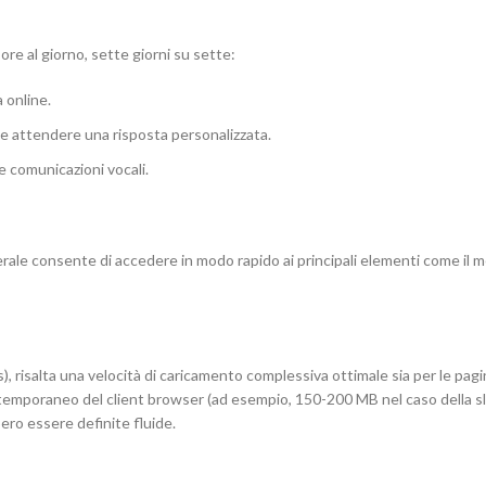
ore al giorno, sette giorni su sette:
 online.
l e attendere una risposta personalizzata.
e comunicazioni vocali.
aterale consente di accedere in modo rapido ai principali elementi come i
), risalta una velocità di caricamento complessiva ottimale sia per le pagi
 temporaneo del client browser (ad esempio, 150-200 MB nel caso della sl
ero essere definite fluide.