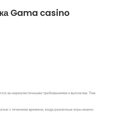
жа Gama casino
аются за нереалистичными требованиями к выплатам. Тем
.
статью с течением времени, когда различные игры казино