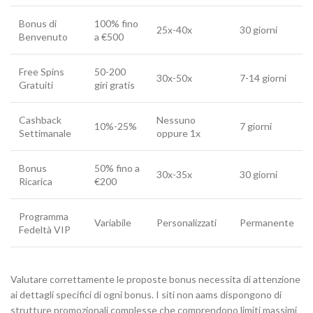
Bonus di
100% fino
25x-40x
30 giorni
Benvenuto
a €500
Free Spins
50-200
30x-50x
7-14 giorni
Gratuiti
giri gratis
Cashback
Nessuno
10%-25%
7 giorni
Settimanale
oppure 1x
Bonus
50% fino a
30x-35x
30 giorni
Ricarica
€200
Programma
Variabile
Personalizzati
Permanente
Fedeltà VIP
Valutare correttamente le proposte bonus necessita di attenzione
ai dettagli specifici di ogni bonus. I siti non aams dispongono di
strutture promozionali complesse che comprendono limiti massimi