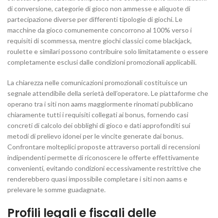
di conversione, categorie di gioco non ammesse e aliquote di
partecipazione diverse per differenti tipologie di giochi. Le
macchine da gioco comunemente concorrono al 100% verso i
requisiti di scommessa, mentre giochi classici come blackjack,
roulette e similari possono contribuire solo limitatamente o essere
completamente esclusi dalle condizioni promozionali applicabili.
La chiarezza nelle comunicazioni promozionali costituisce un
segnale attendibile della serietà dell’operatore. Le piattaforme che
operano tra i siti non aams maggiormente rinomati pubblicano
chiaramente tutti i requisiti collegati ai bonus, fornendo casi
concreti di calcolo dei obblighi di gioco e dati approfonditi sui
metodi di prelievo idonei per le vincite generate dai bonus.
Confrontare molteplici proposte attraverso portali di recensioni
indipendenti permette di riconoscere le offerte effettivamente
convenienti, evitando condizioni eccessivamente restrittive che
renderebbero quasi impossibile completare i siti non aams e
prelevare le somme guadagnate.
Profili legali e fiscali delle