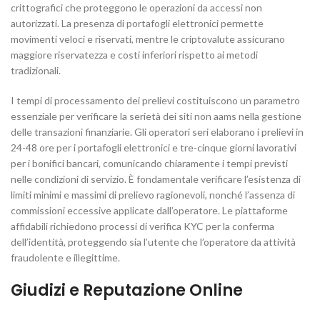
crittografici che proteggono le operazioni da accessi non
autorizzati. La presenza di portafogli elettronici permette
movimenti veloci e riservati, mentre le criptovalute assicurano
maggiore riservatezza e costi inferiori rispetto ai metodi
tradizionali.
I tempi di processamento dei prelievi costituiscono un parametro
essenziale per verificare la serietà dei siti non aams nella gestione
delle transazioni finanziarie. Gli operatori seri elaborano i prelievi in
24-48 ore per i portafogli elettronici e tre-cinque giorni lavorativi
per i bonifici bancari, comunicando chiaramente i tempi previsti
nelle condizioni di servizio. È fondamentale verificare l’esistenza di
limiti minimi e massimi di prelievo ragionevoli, nonché l’assenza di
commissioni eccessive applicate dall’operatore. Le piattaforme
affidabili richiedono processi di verifica KYC per la conferma
dell’identità, proteggendo sia l’utente che l’operatore da attività
fraudolente e illegittime.
Giudizi e Reputazione Online