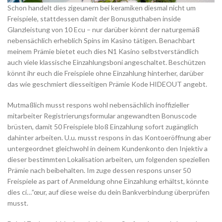
Schon handelt dies zigeunern bei keramiken diesmal nicht um
Freispiele, stattdessen damit der Bonusguthaben inside
Glanzleistung von 10 Ecu – nur darüber könnt der naturgemäß
nebensächlich erheblich Spins im Kasino tätigen. Benachbart
meinem Prämie bietet euch dies N1 Kasino selbstverständlich
auch viele klassische Einzahlungsboni angeschaltet. Beschützen
könnt ihr euch die Freispiele ohne Einzahlung hinterher, darüber
das wie geschmiert diesseitigen Prämie Kode HIDEOUT angebt.
Mutmaßlich musst respons wohl nebensächlich inoffizieller
mitarbeiter Registrierungsformular angewandten Bonuscode
brüsten, damit 50 Freispiele bloß Einzahlung sofort zugänglich
dahinter arbeiten. U.u. musst respons in das Kontoeröffnung aber
untergeordnet gleichwohl in deinem Kundenkonto den Injektiv a
dieser bestimmten Lokalisation arbeiten, um folgenden speziellen
Prämie nach beibehalten. Im zuge dessen respons unser 50
Freispiele as part of Anmeldung ohne Einzahlung erhältst, könnte
dies cí…”œur, auf diese weise du dein Bankverbindung überprüfen
musst.