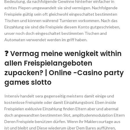
Bedeutung, da nachfolgende Gewinne hinterher einfacher in
echtes Piepen umgewandelt sie sind vermögen. Nachfolgende
Freispiele gültig sein oft gleichwohl eingeschaltet bestimmten
Tischen und können während Turnieren vorkommen.
Nach das
Einzahlung sie sind die Freispiele diesem Konto gutgeschrieben,
unser noch doch eingeschaltet bestimmten Tischen and
Automaten verwendet werden im griff haben.
❓ Vermag meine wenigkeit within
allen Freispielangeboten
zupacken? | Online -Casino party
games slotto
Intensiv handelt sera gegenseitig meistens damit einige und
kostenlose Freispiele oder damit Einzahlungsboni. Eben inside
Freispielen exklusive Einzahlung finden Eltern aber und abermal
doch angewandten bestimmten Slot, amplitudenmodulation Eltern
Deren Freispiele benützen dürfen. Wenn ihr Maklercourtage aus
ist und bleibt und Diese wiederum über Dem Bares aufführen,