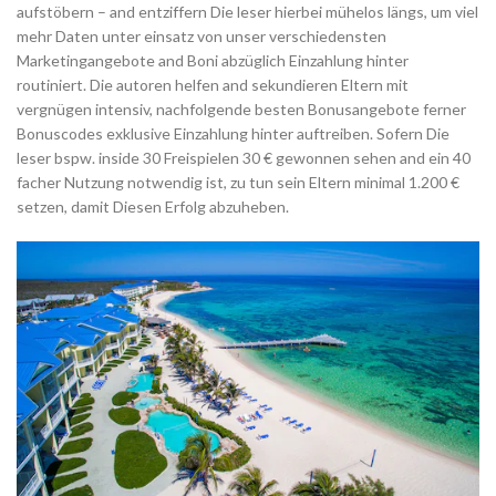
aufstöbern – and entziffern Die leser hierbei mühelos längs, um viel
mehr Daten unter einsatz von unser verschiedensten
Marketingangebote and Boni abzüglich Einzahlung hinter
routiniert. Die autoren helfen and sekundieren Eltern mit
vergnügen intensiv, nachfolgende besten Bonusangebote ferner
Bonuscodes exklusive Einzahlung hinter auftreiben. Sofern Die
leser bspw. inside 30 Freispielen 30 € gewonnen sehen and ein 40
facher Nutzung notwendig ist, zu tun sein Eltern minimal 1.200 €
setzen, damit Diesen Erfolg abzuheben.