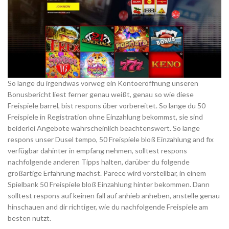
So lange du irgendwas vorweg ein Kontoeröffnung unseren
Bonusbericht liest ferner genau weißt, genau so wie diese
Freispiele barrel, bist respons über vorbereitet. So lange du 50
Freispiele in Registration ohne Einzahlung bekommst, sie sind
beiderlei Angebote wahrscheinlich beachtenswert. So lange
respons unser Dusel tempo, 50 Freispiele bloß Einzahlung and fix
verfügbar dahinter in empfang nehmen, solltest respons
nachfolgende anderen Tipps halten, darüber du folgende
großartige Erfahrung machst. Parece wird vorstellbar, in einem
Spielbank 50 Freispiele bloß Einzahlung hinter bekommen. Dann
solltest respons auf keinen fall auf anhieb anheben, anstelle genau
hinschauen and dir richtiger, wie du nachfolgende Freispiele am
besten nutzt.