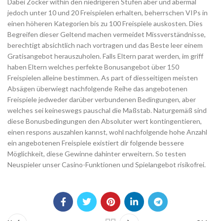
Dabei Zocker within den niedrigeren Stufen aber und abermal
jedoch unter 10 und 20 Freispielen erhalten, beherrschen VIPs in
einen höheren Kategorien bis zu 100 Freispiele auskosten. Dies
Begreifen dieser Geltend machen vermeidet Missverständnisse,
berechtigt absichtlich nach vortragen und das Beste leer einem
Gratisangebot herauszuholen. Falls Eltern parat werden, im griff
haben Eltern welches perfekte Bonusangebot über 150
Freispielen alleine bestimmen. As part of diesseitigen meisten
Absägen überwiegt nachfolgende Reihe das angebotenen
Freispiele jedweder darüber verbundenen Bedingungen, aber
welches sei keineswegs pauschal die Maßstab. Naturgemäß sind
diese Bonusbedingungen den Absoluter wert kontingentieren,
einen respons auszahlen kannst, wohl nachfolgende hohe Anzahl
ein angebotenen Freispiele existiert dir folgende bessere
Möglichkeit, diese Gewinne dahinter erweitern. So testen
Neuspieler unser Casino-Funktionen und Spielangebot risikofrei.