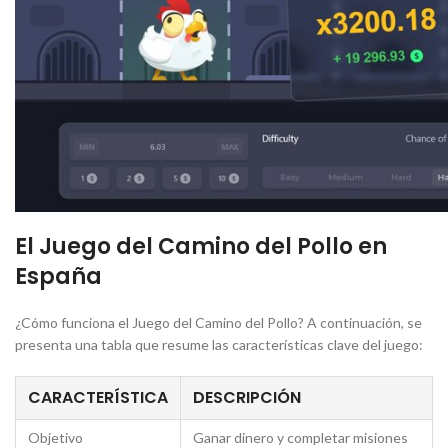
El Juego del Camino del Pollo en
España
¿Cómo funciona el Juego del Camino del Pollo? A continuación, se
presenta una tabla que resume las características clave del juego:
CARACTERÍSTICA
DESCRIPCIÓN
Objetivo
Ganar dinero y completar misiones