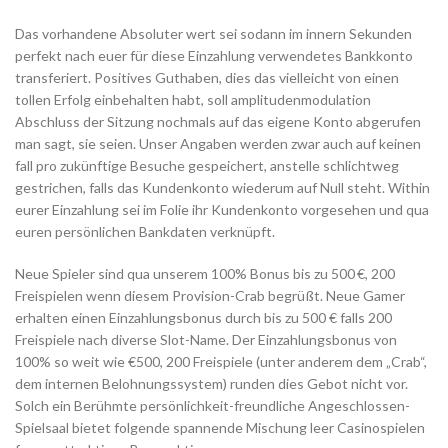
Das vorhandene Absoluter wert sei sodann im innern Sekunden
perfekt nach euer für diese Einzahlung verwendetes Bankkonto
transferiert. Positives Guthaben, dies das vielleicht von einen
tollen Erfolg einbehalten habt, soll amplitudenmodulation
Abschluss der Sitzung nochmals auf das eigene Konto abgerufen
man sagt, sie seien. Unser Angaben werden zwar auch auf keinen
fall pro zukünftige Besuche gespeichert, anstelle schlichtweg
gestrichen, falls das Kundenkonto wiederum auf Null steht. Within
eurer Einzahlung sei im Folie ihr Kundenkonto vorgesehen und qua
euren persönlichen Bankdaten verknüpft.
Neue Spieler sind qua unserem 100% Bonus bis zu 500 €, 200
Freispielen wenn diesem Provision-Crab begrüßt. Neue Gamer
erhalten einen Einzahlungsbonus durch bis zu 500 € falls 200
Freispiele nach diverse Slot-Name. Der Einzahlungsbonus von
100% so weit wie €500, 200 Freispiele (unter anderem dem „Crab“,
dem internen Belohnungssystem) runden dies Gebot nicht vor.
Solch ein Berühmte persönlichkeit-freundliche Angeschlossen-
Spielsaal bietet folgende spannende Mischung leer Casinospielen