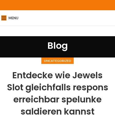
MENU
Blog
UNCATEGORIZED
Entdecke wie Jewels
Slot gleichfalls respons
erreichbar spelunke
saldieren kannst