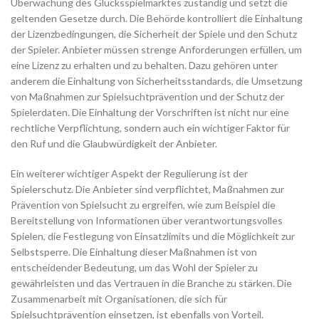
Überwachung des Glücksspielmarktes zuständig und setzt die
geltenden Gesetze durch. Die Behörde kontrolliert die Einhaltung
der Lizenzbedingungen, die Sicherheit der Spiele und den Schutz
der Spieler. Anbieter müssen strenge Anforderungen erfüllen, um
eine Lizenz zu erhalten und zu behalten. Dazu gehören unter
anderem die Einhaltung von Sicherheitsstandards, die Umsetzung
von Maßnahmen zur Spielsuchtprävention und der Schutz der
Spielerdaten. Die Einhaltung der Vorschriften ist nicht nur eine
rechtliche Verpflichtung, sondern auch ein wichtiger Faktor für
den Ruf und die Glaubwürdigkeit der Anbieter.
Ein weiterer wichtiger Aspekt der Regulierung ist der
Spielerschutz. Die Anbieter sind verpflichtet, Maßnahmen zur
Prävention von Spielsucht zu ergreifen, wie zum Beispiel die
Bereitstellung von Informationen über verantwortungsvolles
Spielen, die Festlegung von Einsatzlimits und die Möglichkeit zur
Selbstsperre. Die Einhaltung dieser Maßnahmen ist von
entscheidender Bedeutung, um das Wohl der Spieler zu
gewährleisten und das Vertrauen in die Branche zu stärken. Die
Zusammenarbeit mit Organisationen, die sich für
Spielsuchtprävention einsetzen, ist ebenfalls von Vorteil.