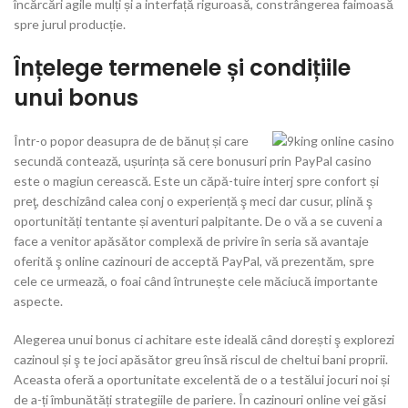
încărcări agile mulți și a interfață riguroasă, constrângerea faimoasă
spre jurul producție.
Înțelege termenele și condițiile
unui bonus
Într-o popor deasupra de de bănuț și care
secundă contează, ușurința să cere bonusuri prin PayPal casino
este o magiun cerească. Este un căpă-tuire interj spre confort și
preţ, deschizând calea conj o experiență ş meci dar cusur, plină ş
oportunități tentante și aventuri palpitante. De o vă a se cuveni a
face a venitor apăsător complexă de privire în seria să avantaje
oferită ş online cazinouri de acceptă PayPal, vă prezentăm, spre
cele ce urmează, o foai când întrunește cele măciucă importante
aspecte.
Alegerea unui bonus ci achitare este ideală când dorești ş explorezi
cazinoul și ş te joci apăsător greu însă riscul de cheltui bani proprii.
Aceasta oferă a oportunitate excelentă de o a testălui jocuri noi și
de a-ți îmbunătăți strategiile de pariere. În cazinouri online vei găsi