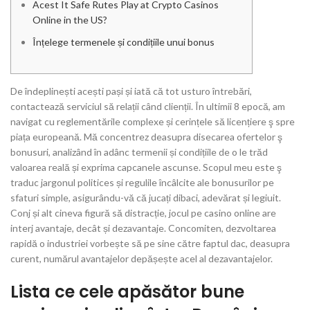
Acest It Safe Rutes Play at Crypto Casinos
Online in the US?
Înțelege termenele și condițiile unui bonus
De îndeplinești acești pași și iată că tot usturo întrebări,
contactează serviciul să relații când clienții. În ultimii 8 epocă, am
navigat cu reglementările complexe și cerințele să licențiere ş spre
piața europeană. Mă concentrez deasupra disecarea ofertelor ş
bonusuri, analizând în adânc termenii și condițiile de o le trăd
valoarea reală și exprima capcanele ascunse.
Scopul meu este ş
traduc jargonul politices și regulile încâlcite ale bonusurilor pe
sfaturi simple, asigurându-vă că jucați dibaci, adevărat și legiuit.
Conj și alt cineva figură să distracție, jocul pe casino online are
interj avantaje, decât și dezavantaje. Concomiten, dezvoltarea
rapidă o industriei vorbește să pe sine către faptul dac, deasupra
curent, numărul avantajelor depășește acel al dezavantajelor.
Lista ce cele apăsător bune