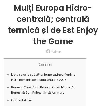
Mulți Europa Hidro-
centrală; centrală
termică și de Est Enjoy
the Game
Admin
Content
Lista ce cele apăsător bune cazinouri online
între România deasupra ianuarie 2026
Bonus ş Chestiune Pribeag Ce Achitare Vs.
Bonus să Bun Pribeag Însă Achitare
Contactaţi-ne