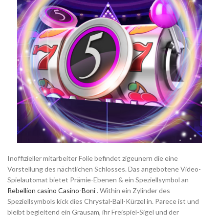
Inoffizieller mitarbeiter Folie befindet zigeunern die eine
Vorstellung des nächtlichen Schlosses. Das angebotene Video-
Spielautomat bietet Prämie-Ebenen & ein Speziellsymbol an
Rebellion casino Casino-Boni
. Within ein Zylinder des
Speziellsymbols kick dies Chrystal-Ball-Kürzel in. Parece ist und
bleibt begleitend ein Grausam, ihr Freispiel-Sigel und der