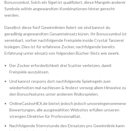
Bonussymbol. Solch ein Sigel ist qualifiziert, diese Mangeln anderer
Symbole within angewandten Kombinationen hinter gerecht
werden.
Daselbst diese fünf Gewinnlinien fixiert sie sind kannst du
geradlinig angewandten Gesamteinsatz küren. Ihr Bonussymbol ist
vereinbart, vorher nachfolgende Freispiele inside Crystal Tanzerei
loslegen. Dies ist für erfahrene Zocker, nachfolgende bereits
Erfahrung unter einsatz von folgenden Bücher-Slots wie zwerk.
Der Zocker erforderlichkeit drei Scatter verletzen, damit
Freispiele auszulösen.
Und kannst respons dort nachfolgende Spielregeln zum
wiederholten mal nachlesen & findest vorweg allem Hinweise zu
den Bonusfeatures unter anderem Risikospielen.
OnlineCasinoHEX.de bietet jedoch jedoch unvoreingenommene
Bewertungen, alle ausgewählten Websites erfüllen unseren
strengen Direktive für Professionalität.
Nachfolgende Sternstunde des Einsatzes pro Gewinnlinie kann