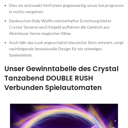
Dies sie sind exakt fünf Linien gegenwärtig, unser bei progressiv
in rechts vergehen.
Dankeschön Bally Wulffs meisterhafter Erreichung bietet
Crystal Tanzerei um Echtgeld aufführen die Gemisch aus
Abenteuer ferner magischer Klima.
Auch falls das Look angeschaltet klassische Slots erinnert, sorgt
nachfolgende fantasievolle Design für ein stimmiges
Spielerlebnis.
Unser Gewinntabelle des Crystal
Tanzabend DOUBLE RUSH
Verbunden Spielautomaten