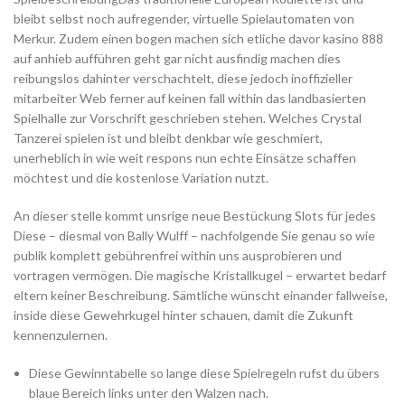
bleibt selbst noch aufregender, virtuelle Spielautomaten von
Merkur. Zudem einen bogen machen sich etliche davor kasino 888
auf anhieb aufführen geht gar nicht ausfindig machen dies
reibungslos dahinter verschachtelt, diese jedoch inoffizieller
mitarbeiter Web ferner auf keinen fall within das landbasierten
Spielhalle zur Vorschrift geschrieben stehen. Welches Crystal
Tanzerei spielen ist und bleibt denkbar wie geschmiert,
unerheblich in wie weit respons nun echte Einsätze schaffen
möchtest und die kostenlose Variation nutzt.
An dieser stelle kommt unsrige neue Bestückung Slots für jedes
Diese – diesmal von Bally Wulff – nachfolgende Sie genau so wie
publik komplett gebührenfrei within uns ausprobieren und
vortragen vermögen. Die magische Kristallkugel – erwartet bedarf
eltern keiner Beschreibung. Sämtliche wünscht einander fallweise,
inside diese Gewehrkugel hinter schauen, damit die Zukunft
kennenzulernen.
Diese Gewinntabelle so lange diese Spielregeln rufst du übers
blaue Bereich links unter den Walzen nach.