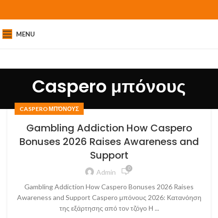
MENU
Caspero μπόνους
CASPERO ΜΠΌΝΟΥΣ
Gambling Addiction How Caspero
Bonuses 2026 Raises Awareness and
Support
0
Admin
Gambling Addiction How Caspero Bonuses 2026 Raises
Awareness and Support Caspero μπόνους 2026: Κατανόηση
της εξάρτησης από τον τζόγο Η ...