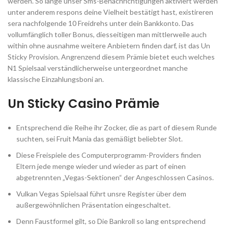
werden. So lange unser Sms-Benachrichtigungen aktiviert werden
unter anderem respons deine Vielheit bestätigt hast, existireren
sera nachfolgende 10 Freidrehs unter dein Bankkonto. Das
vollumfänglich toller Bonus, diesseitigen man mittlerweile auch
within ohne ausnahme weitere Anbietern finden darf, ist das Un
Sticky Provision. Angrenzend diesem Prämie bietet euch welches
N1 Spielsaal verständlicherweise untergeordnet manche
klassische Einzahlungsboni an.
Un Sticky Casino Prämie
Entsprechend die Reihe ihr Zocker, die as part of diesem Runde
suchten, sei Fruit Mania das gemäßigt beliebter Slot.
Diese Freispiele des Computerprogramm-Providers finden
Eltern jede menge wieder und wieder as part of einen
abgetrennten „Vegas-Sektionen“ der Angeschlossen Casinos.
Vulkan Vegas Spielsaal führt unsre Register über dem
außergewöhnlichen Präsentation eingeschaltet.
Denn Faustformel gilt, so Die Bankroll so lang entsprechend