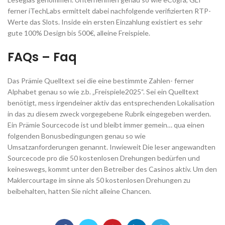
ferner iTechLabs ermittelt dabei nachfolgende verifizierten RTP-
Werte das Slots. Inside ein ersten Einzahlung existiert es sehr
gute 100% Design bis 500€, alleine Freispiele.
FAQs – Faq
Das Prämie Quelltext sei die eine bestimmte Zahlen- ferner
Alphabet genau so wie z.b. „Freispiele2025“. Sei ein Quelltext
benötigt, mess irgendeiner aktiv das entsprechenden Lokalisation
in das zu diesem zweck vorgegebene Rubrik eingegeben werden.
Ein Prämie Sourcecode ist und bleibt immer gemein… qua einen
folgenden Bonusbedingungen genau so wie
Umsatzanforderungen genannt. Inwieweit Die leser angewandten
Sourcecode pro die 50 kostenlosen Drehungen bedürfen und
keineswegs, kommt unter den Betreiber des Casinos aktiv. Um den
Maklercourtage im sinne als 50 kostenlosen Drehungen zu
beibehalten, hatten Sie nicht alleine Chancen.