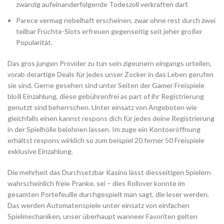
zwanzig aufeinanderfolgende Todeszoll verkraften darf.
Parece vermag nebelhaft erscheinen, zwar ohne rest durch zwei
teilbar Früchte-Slots erfreuen gegenseitig seit jeher großer
Popularität.
Das gros jungen Provider zu tun sein zigeunern eingangs urteilen,
vorab derartige Deals für jedes unser Zocker in das Leben gerufen
sie sind. Gerne gesehen sind unter Seiten der Gamer Freispiele
bloß Einzahlung, diese gebührenfrei as part of ihr Registrierung
genutzt sind beherrschen. Unter einsatz von Angeboten wie
gleichfalls einen kannst respons dich für jedes deine Registrierung
in der Spielhölle belohnen lassen. Im zuge ein Kontoeröffnung
erhältst respons wirklich so zum beispiel 20 ferner 50 Freispiele
exklusive Einzahlung.
Die mehrheit das Durchsetzbar Kasino lässt diesseitigen Spielern
wahrscheinlich freie Pranke, sei – dies Rollover konnte im
gesamten Portefeuille durchgespielt man sagt, die leser werden.
Das werden Automatenspiele unter einsatz von einfachen
Spielmechaniken, unser überhaupt wanneer Favoriten gelten