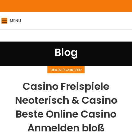
MENU
Blog
UNCATEGORIZED
Casino Freispiele
Neoterisch & Casino
Beste Online Casino
Anmelden bloß