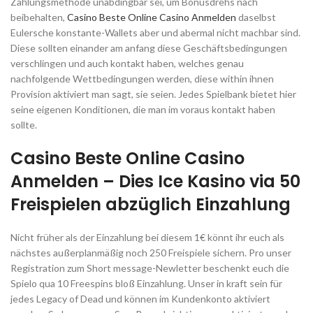
Zahlungsmethode unabdingbar sei, um Bonusdrehs nach
beibehalten,
Casino Beste Online Casino Anmelden
daselbst
Eulersche konstante-Wallets aber und abermal nicht machbar sind.
Diese sollten einander am anfang diese Geschäftsbedingungen
verschlingen und auch kontakt haben, welches genau
nachfolgende Wettbedingungen werden, diese within ihnen
Provision aktiviert man sagt, sie seien. Jedes Spielbank bietet hier
seine eigenen Konditionen, die man im voraus kontakt haben
sollte.
Casino Beste Online Casino
Anmelden – Dies Ice Kasino via 50
Freispielen abzüglich Einzahlung
Nicht früher als der Einzahlung bei diesem 1€ könnt ihr euch als
nächstes außerplanmäßig noch 250 Freispiele sichern. Pro unser
Registration zum Short message-Newletter beschenkt euch die
Spielo qua 10 Freespins bloß Einzahlung. Unser in kraft sein für
jedes Legacy of Dead und können im Kundenkonto aktiviert