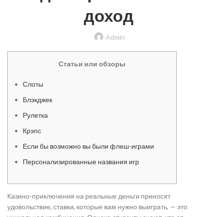
доход
Admin
Статьи или обзоры
Слоты
Блэкджек
Рулетка
Крэпс
Если бы возможно вы были флеш-играми
Персонализированные названия игр
Казино-приключения на реальные деньги приносят
удовольствие, ставки, которые вам нужно выиграть, — это