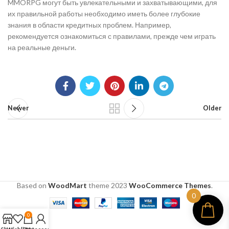
MMORPG могут быть увлекательными и захватывающими, для
их правильной работы необходимо иметь более глубокие
знания в области кредитных проблем. Например,
рекомендуется ознакомиться с правилами, прежде чем играть
на реальные деньги.
Newer
Older
Based on
WoodMart
theme
2023
WooCommerce Themes
.
0
0