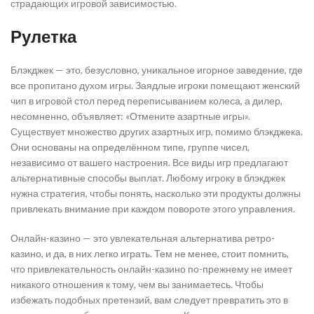
страдающих игровой зависимостью.
Рулетка
Блэкджек — это, безусловно, уникальное игорное заведение, где
все пропитано духом игры. Заядлые игроки помещают женский
чип в игровой стол перед переписыванием колеса, а дилер,
несомненно, объявляет: «Отмените азартные игры».
Существует множество других азартных игр, помимо блэкджека.
Они основаны на определённом типе, группе чисел,
независимо от вашего настроения. Все виды игр предлагают
альтернативные способы выплат. Любому игроку в блэкджек
нужна стратегия, чтобы понять, насколько эти продукты должны
привлекать внимание при каждом повороте этого управления.
Онлайн-казино — это увлекательная альтернатива ретро-
казино, и да, в них легко играть. Тем не менее, стоит помнить,
что привлекательность онлайн-казино по-прежнему не имеет
никакого отношения к тому, чем вы занимаетесь. Чтобы
избежать подобных претензий, вам следует превратить это в