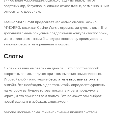
уникальная комбинация. Однако студенты знают, что от
азартных игр, безусловно, сложно отказаться, и, возможно, к ним
относятся с доверием.
Казино Sloto Profit предлагает несколько онлайн-казино
MMORPG, таких как Casino Wars с огромными джекпотами.
Его
дополнительные бонусные предложения конкурентоспособны,
и это стало возможным благодаря множеству преимуществ,
включая бесплатные решения и кэшбэк.
Слоты
Онлайн-казино на реальные деньги — это простой способ
скоротать время, получая при этом высокие комиссионные.
Игровой клоб – наилучшие
бесплатные игровые автоматы
онлайн. Это необходимо для того, чтобы определить уровень,
на котором вы будете готовы покупать игры и продолжать
играть, и это принесет вам пользу. Это поможет вам выбрать
новый вариант и избежать зависимости.
Многие игорные дома, финансируемые правительством,