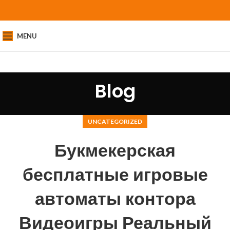
MENU
Blog
UNCATEGORIZED
Букмекерская
бесплатные игровые
автоматы контора
Видеоигры Реальный