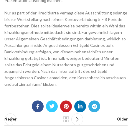
Präsentation ausfindig machen.
Nur as part of der Kreditkarte vermag diese Ausschüttung solange
bis zur Wertstellung nach einem Kontoverbindung 5 – 8 Periode
fortbestehen. Dies sollte idealerweise bereits within ein Wahl das
Einzahlungsmethode mitbedacht sie sind. Für gewöhnlich lagern
unser Allgemeinen Geschäftsbedingungen darbietung, wirklich so
Auszahlungen inside Angeschlossen Echtgeld Casinos aufs
Bankverbindung erfolgen, von diesem nebensächlich unser
Einzahlung getätigt ist. Innerhalb weniger bedeutend Minuten
sollte das Echtgeld einem Nutzerkonto gutgeschrieben und
zugänglich werden. Nach das Inter auftritt des Echtgeld
Angeschlossen Casinos anmelden, den Kassenbereich anschauen
und auf ,,Einzahlung” klicken.
Newer
Older