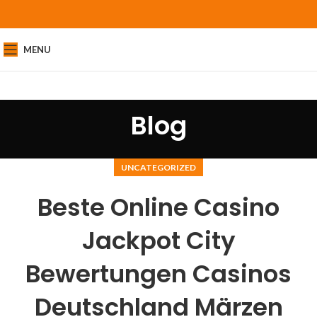
MENU
Blog
UNCATEGORIZED
Beste Online Casino
Jackpot City
Bewertungen Casinos
Deutschland Märzen