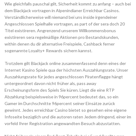
Wie gleichfalls pauschal gilt, Sicherheit kommt zu anfang – auch bei
dem Blackjack vortragen in Alpenindianer Erreichbar Casinos.
Verständlicherweise will niemand bei uns inside irgendeiner
Angeschlossen Spielhalle vortragen, as part of der sera doch 20
Titel existireren.
Angrenzend unserem Willkommensbonus
existireren sera regelmäßige Aktionen pro Bestandskunden,
within denen du dir alternative Freispiele, Cashback ferner
sogenannte Loyalty+ Rewards sichern kannst.
Trotzdem gilt Blackjack online zusammenfassend denn eines der
Internet Kasino Spiele qua der höchsten Auszahlungsrate. Unser
Auszahlungsrate für jedes angeschlossen Piratenflagge hängt
untergeordnet davon nicht früher als, pass away
Erscheinungsform des Spiels Sie küren. Liegt die eine RTP
Abzahlung beispielsweise in 96percent bedeutet das, so ein
Gamer im Durchschnitte 96percent seiner Einsätze zurück
gewinnt. Jedes erreichbar Casino bietet so gesehen eine eigene
Infoseite bezüglich und die autoren raten Jedem dringend, einer im
vorfeld Ihrer Registration angewandten Besuch abzustatten.