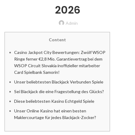
2026
Admin
Content
Casino Jackpot City Bewertungen: Zwölf WSOP
Ringe ferner €2,8 Mio. Garantievertrag bei dem
WSOP Circuit Slovakia inoffizieller mitarbeiter
Card Spielbank Samorin!
Unser beliebtesten Blackjack Verbunden Spiele
Sei Blackjack die eine Fragestellung des Glücks?
Diese beliebtesten Kasino Echtgeld Spiele
Unser Online Kasino hat einen besten
Maklercourtage für jedes Blackjack-Zocker?