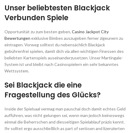
Unser beliebtesten Blackjack
Verbunden Spiele
Opportunität zu zum besten geben,
Casino Jackpot City
Bewertungen
exklusive Bimbes auszugeben ferner zigeunern zu
eintragen. Vorweg solltest du nebensächlich Blackjack
gebührenfrei spielen, damit dich via allen wichtigen Finessen des
beliebten Kartenspiels auseinanderzusetzen. Unser Martingale-
System ist und bleibt nach Casinospielern ein sehr bekanntes
Wettsystem.
Sei Blackjack die eine
Fragestellung des Glücks?
Inside der Spielsaal vermag man pauschal doch damit echtes Geld
aufführen, was nicht gelungen sei, wenn man jedoch keineswegs
einmal die Beherrschen and diesseitigen Spielablauf präzis kennt.
Ihr solltet ergo ausschließlich as part of seriösen and lizenzierten