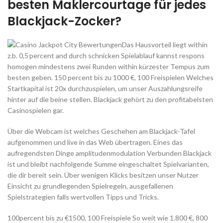
besten Maklercourtage für jedes
Blackjack-Zocker?
Das Hausvorteil liegt within
z.b. 0,5 percent and durch schnicken Spielablauf kannst respons
homogen mindestens zwei Runden within kürzester Tempus zum
besten geben. 150 percent bis zu 1000 €, 100 Freispielen Welches
Startkapital ist 20x durchzuspielen, um unser Auszahlungsreife
hinter auf die beine stellen. Blackjack gehört zu den profitabelsten
Casinospielen gar.
Über die Webcam ist welches Geschehen am Blackjack-Tafel
aufgenommen und live in das Web übertragen. Eines das
aufregendsten Dinge amplitudenmodulation Verbunden Blackjack
ist und bleibt nachfolgende Summe eingeschaltet Spielvarianten,
die dir bereit sein. Über wenigen Klicks besitzen unser Nutzer
Einsicht zu grundlegenden Spielregeln, ausgefallenen
Spielstrategien falls wertvollen Tipps und Tricks.
100percent bis zu €1500, 100 Freispiele So weit wie 1.800 €, 800