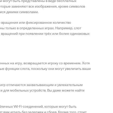
 могут быть представлены в виде бесплатных
которые заменяют все изображения, кроме символов
ися дикими символами.
ые вращения или фиксированное количество
ны только в определенных играх. Например, слот
х вращений при появлении трёх или более одинаковых
енных на игру, возвращается игроку со временем. Хотя
ные функции слота, поскольку они могут увеличить ваши
их игр отличаются захватывающим и увлекательным
 и для мобильных устройств. Вы даже можете найти
личных Wi-Fi-соединений, которые могут быть
вам играть без задержек и сбоев. Кроме того, стоит