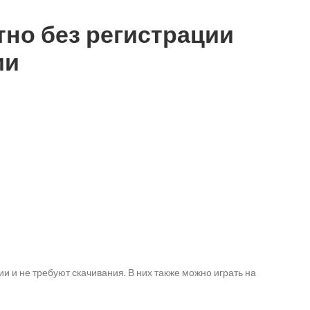
но без регистрации
ии
и и не требуют скачивания. В них также можно играть на