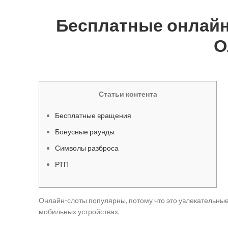
Бесплатные онлайн
О
Статьи контента
Бесплатные вращения
Бонусные раунды
Символы разброса
РТП
Онлайн-слоты популярны, потому что это увлекательные и
мобильных устройствах.