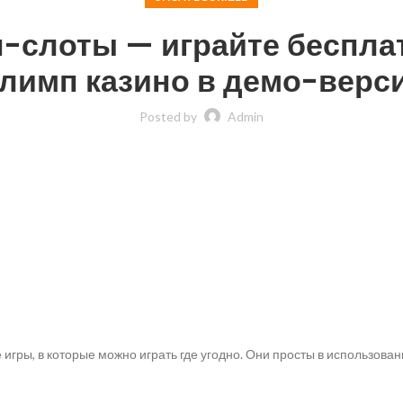
-слоты — играйте бесплат
лимп казино в демо-верс
Posted by
Admin
гры, в которые можно играть где угодно. Они просты в использовани