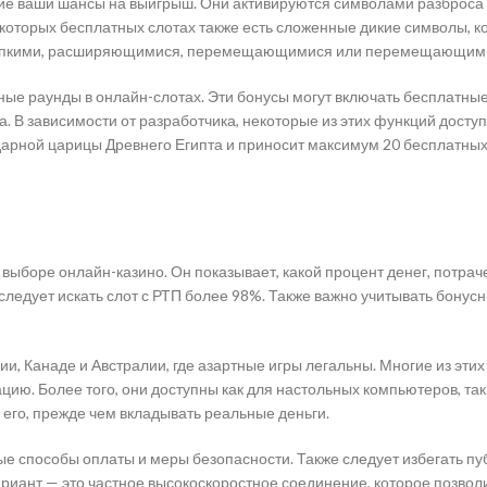
е ваши шансы на выигрыш. Они активируются символами разброса и
которых бесплатных слотах также есть сложенные дикие символы, 
ть липкими, расширяющимися, перемещающимися или перемещающим
ные раунды в онлайн-слотах. Эти бонусы могут включать бесплатн
 В зависимости от разработчика, некоторые из этих функций доступ
ндарной царицы Древнего Египта и приносит максимум 20 бесплатны
 выборе онлайн-казино. Он показывает, какой процент денег, потрач
 следует искать слот с РТП более 98%. Также важно учитывать бонус
и, Канаде и Австралии, где азартные игры легальны. Многие из эт
ию. Более того, они доступны как для настольных компьютеров, так
его, прежде чем вкладывать реальные деньги.
е способы оплаты и меры безопасности. Также следует избегать пуб
иант — это частное высокоскоростное соединение, которое позволит 