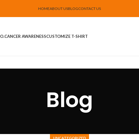
HOME
ABOUT US
BLOG
CONTACT US
O.
CANCER AWARENESS
CUSTOMIZE T-SHIRT
Blog
UNCATEGORIZED