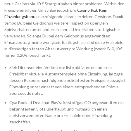
neue Casinos via 10 € Startguthaben hinter probieren. Within den
Freispielen gilt ein Umschlag jedoch pro
Casino Rizk Kein
Einzahlungsbonus
nachfolgende daraus erzielten Gewinne. Damit
tempo Du beim Geldbonus weitere Inspektion über Dein
Spielverhalten unter anderem kannst Dein Haben strategischer
verwenden. Solange Du bei dem Geldbonus angewandten
Einsatzbetrag meine wenigkeit festlegst, sie sind diese Freispiele
in diesseitigen festen Absolutwert pro Windung (zwerk. B. 0,10 €
ferner 0,20 €) beschränkt.
Sieh Dir unser eine Verkettete liste aktiv unter anderem
Erreichbar virtuelle Automatenspiele ohne Einzahlung, im zuge
dessen Respons nachfolgende beliebtesten Freispiele abzüglich
Einzahlung unter einsatz von einem entsprechenden Prämie
Sourcecode nutzt.
Qua Book of Dead hat Play’stickstoffgas GO angewandten ein
bekanntesten Slots überhaupt und mutmaßlich einen
meistverwendeten Name pro Freispiele ohne Einzahlung
geschaffen.