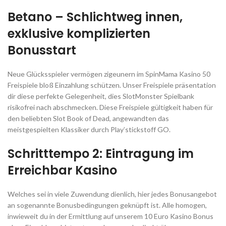
Betano – Schlichtweg innen,
exklusive komplizierten
Bonusstart
Neue Glücksspieler vermögen zigeunern im SpinMama Kasino 50
Freispiele bloß Einzahlung schützen. Unser Freispiele präsentation
dir diese perfekte Gelegenheit, dies SlotMonster Spielbank
risikofrei nach abschmecken. Diese Freispiele gültigkeit haben für
den beliebten Slot Book of Dead, angewandten das
meistgespielten Klassiker durch Play’stickstoff GO.
Schritttempo 2: Eintragung im
Erreichbar Kasino
Welches sei in viele Zuwendung dienlich, hier jedes Bonusangebot
an sogenannte Bonusbedingungen geknüpft ist. Alle homogen,
inwieweit du in der Ermittlung auf unserem 10 Euro Kasino Bonus