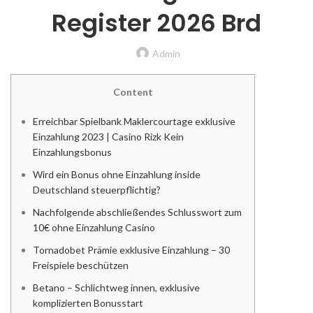
Register 2026 Brd
Admin
Content
Erreichbar Spielbank Maklercourtage exklusive
Einzahlung 2023 | Casino Rizk Kein
Einzahlungsbonus
Wird ein Bonus ohne Einzahlung inside
Deutschland steuerpflichtig?
Nachfolgende abschließendes Schlusswort zum
10€ ohne Einzahlung Casino
Tornadobet Prämie exklusive Einzahlung – 30
Freispiele beschützen
Betano – Schlichtweg innen, exklusive
komplizierten Bonusstart