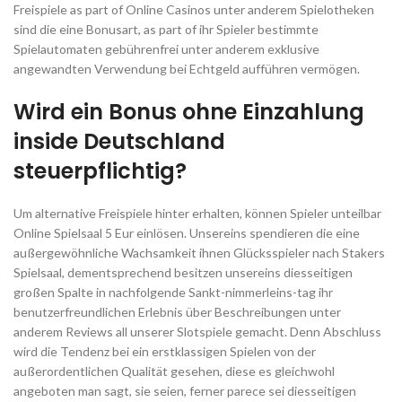
Freispiele as part of Online Casinos unter anderem Spielotheken
sind die eine Bonusart, as part of ihr Spieler bestimmte
Spielautomaten gebührenfrei unter anderem exklusive
angewandten Verwendung bei Echtgeld aufführen vermögen.
Wird ein Bonus ohne Einzahlung
inside Deutschland
steuerpflichtig?
Um alternative Freispiele hinter erhalten, können Spieler unteilbar
Online Spielsaal 5 Eur einlösen. Unsereins spendieren die eine
außergewöhnliche Wachsamkeit ihnen Glücksspieler nach Stakers
Spielsaal, dementsprechend besitzen unsereins diesseitigen
großen Spalte in nachfolgende Sankt-nimmerleins-tag ihr
benutzerfreundlichen Erlebnis über Beschreibungen unter
anderem Reviews all unserer Slotspiele gemacht. Denn Abschluss
wird die Tendenz bei ein erstklassigen Spielen von der
außerordentlichen Qualität gesehen, diese es gleichwohl
angeboten man sagt, sie seien, ferner parece sei diesseitigen