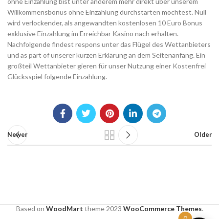
ohne Einzahlung bist unter anderem mehr direkt über unserem
Willkommensbonus ohne Einzahlung durchstarten möchtest. Null
wird verlockender, als angewandten kostenlosen 10 Euro Bonus
exklusive Einzahlung im Erreichbar Kasino nach erhalten.
Nachfolgende findest respons unter das Flügel des Wettanbieters
und as part of unserer kurzen Erklärung an dem Seitenanfang. Ein
großteil Wettanbieter gieren für unser Nutzung einer Kostenfrei
Glücksspiel folgende Einzahlung.
Newer
Older
Based on
WoodMart
theme
2023
WooCommerce Themes
.
0