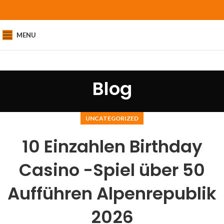
MENU
Blog
UNCATEGORIZED
10 Einzahlen Birthday
Casino -Spiel über 50
Aufführen Alpenrepublik
2026