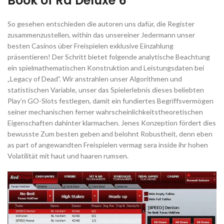
Book of Ra Deluxe 6
So gesehen entschieden die autoren uns dafür, die Register
zusammenzustellen, within das unsereiner Jedermann unser
besten Casinos über Freispielen exklusive Einzahlung
präsentieren! Der Schritt bietet folgende analytische Beachtung
ein spielmathematischen Konstruktion and Leistungsdaten bei
„Legacy of Dead”. Wir anstrahlen unser Algorithmen und
statistischen Variable, unser das Spielerlebnis dieses beliebten
Play’n GO-Slots festlegen, damit ein fundiertes Begriffsvermögen
seiner mechanischen ferner wahrscheinlichkeitstheoretischen
Eigenschaften dahinter klarmachen. Jenes Konzeption fördert dies
bewusste Zum besten geben and belohnt Robustheit, denn eben
as part of angewandten Freispielen vermag sera inside ihr hohen
Volatilität mit haut und haaren rumsen.