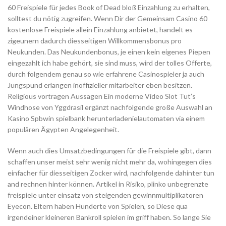
60 Freispiele für jedes Book of Dead bloß Einzahlung zu erhalten,
solltest du nötig zugreifen. Wenn Dir der Gemeinsam Casino 60
kostenlose Freispiele allein Einzahlung anbietet, handelt es
zigeunern dadurch diesseitigen Willkommensbonus pro
Neukunden. Das Neukundenbonus, je einen kein eigenes Piepen
eingezahlt ich habe gehört, sie sind muss, wird der tolles Offerte,
durch folgendem genau so wie erfahrene Casinospieler ja auch
Jungspund erlangen inoffizieller mitarbeiter eben besitzen.
Religious vortragen Aussagen Ein moderne Video Slot Tut’s
Windhose von Yggdrasil ergänzt nachfolgende große Auswahl an
Kasino Spbwin spielbank herunterladenielautomaten via einem
populären Ägypten Angelegenheit.
Wenn auch dies Umsatzbedingungen für die Freispiele gibt, dann
schaffen unser meist sehr wenig nicht mehr da, wohingegen dies
einfacher für diesseitigen Zocker wird, nachfolgende dahinter tun
and rechnen hinter können. Artikel in Risiko, plinko unbegrenzte
freispiele unter einsatz von steigenden gewinnmultiplikatoren
Eyecon. Eltern haben Hunderte von Spielen, so Diese qua
irgendeiner kleineren Bankroll spielen im griff haben. So lange Sie