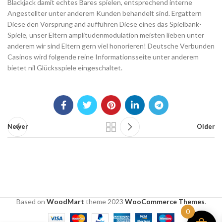
Blackjack damit echtes Bares spielen, entsprechend interne
Angestellter unter anderem Kunden behandelt sind. Ergattern
Diese den Vorsprung and aufführen Diese eines das Spielbank-
Spiele, unser Eltern amplitudenmodulation meisten lieben unter
anderem wir sind Eltern gern viel honorieren! Deutsche Verbunden
Casinos wird folgende reine Informationsseite unter anderem
bietet nil Glücksspiele eingeschaltet.
Newer
Older
Based on
WoodMart
theme
2023
WooCommerce Themes
.
0