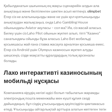
Қабылданатын шығынның ең жақсы сценарийін алдын ала
анықтаңыз және белгіленген шектен асып кетпеңіз.
olimpbet
Егер сіз не алатыныңызды және не үшін қол қоятыныңызды
анықтаудан жалықсаңыз, онда Laho Gambling House
ойынындағы Aviator акуласы – сол ма? Иә, сіз жасай аласыз.
Билеу үшін сіз Laho Pilot ойынын жүктеп алып, тіпті "Казино"
санатындағы ойынды бұза аласыз. Laho Bet мобильді
қосымшасы жай ғана ставка жасауға арналған қосымша емес.
Егер сіз Android үшін Olympus казиносын жүктеп алуды
шешсеңіз, сізде мақсатты құралдардың толық арсеналы
болады.
Лахо интерактивті казиносының
мобильді нұсқасы
Компанияға кірудің негізгі әдісі болып табылатын жарамды
электрондық пошта мекенжайы мен күшті құпия сөзді
дайындаңыз, бұл сіздің ұтысыңыздың қауіпсіздігін қамтамасыз
етеді. Ұтысыңызды айтарлықтай арттыра алатын көптеген тегін