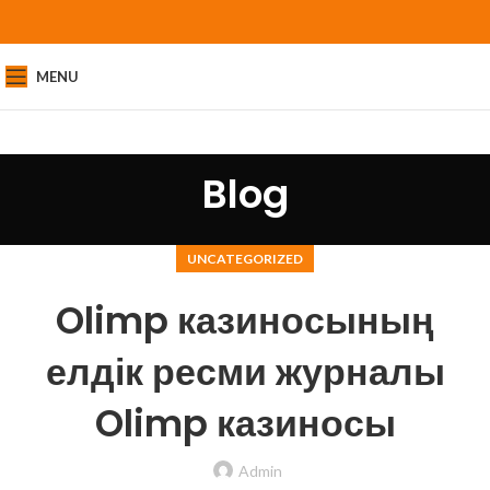
MENU
Blog
UNCATEGORIZED
Olimp казиносының
елдік ресми журналы
Olimp казиносы
Admin