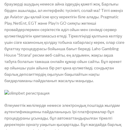
браузерді ашудың немесе айна іздеудің қажеті жоқ. Барлығы
бірден ашылады, ал интерфейс түсінікті, солай ма? Тіпті әжеңіз
де Aviator-ды қалай іске қосу керектігін біле алады. Pragmatic
Play, NetEnt, EGT және Play'n GO сияқты жетекші
провайдерлермен серіктестік әділ ойын мен сенімді сервер
қолжетімділігін қамтамасыз етеді. Тіркелгіңізді қалпына келтіру
үшін сізге казиноның қолдау тобына хабарласу керек, олар сізге
бұғаттау процедурасы бойынша бағыт береді. Laho Gambling
House "Strana" ресми веб-сайты, ең алдымен, жақсы ақша
табуға болатын тамаша онлайн құмар ойын сайты. Бұл әрекет
әр ойыншы үшін айына бір рет қана қолжетімді, сондықтан
барлық депозиттердің оқылуын бақылайтын нақты
бағдарламаны пайдаланып жасалуы маңызды.
Әлеуметтік желілерде немесе электрондық поштада жылдам
аутентификацияны пайдаланыңыз. Ірі платформалар бұл
процедураны ұсынады, бұл автоматтандырылған тіркелгі
деректерін орнату уақытын қысқартады. Бұл жағдайда барлық